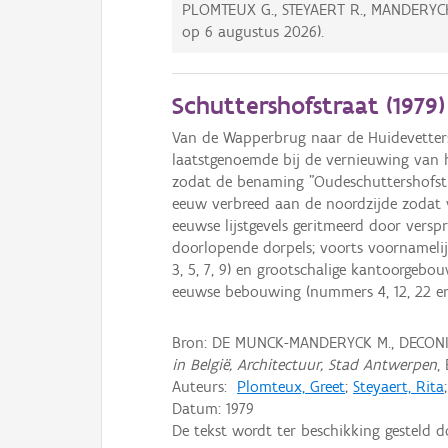
PLOMTEUX G., STEYAERT R., MANDERYC
op
6 augustus 2026
).
Schuttershofstraat (
1979
)
Van de Wapperbrug naar de Huidevetterss
laatstgenoemde bij de vernieuwing van h
zodat de benaming "Oudeschuttershofstra
eeuw verbreed aan de noordzijde zodat v
eeuwse lijstgevels geritmeerd door ver
doorlopende dorpels; voorts voornamelijk
3, 5, 7, 9) en grootschalige kantoorgeb
eeuwse bebouwing (nummers 4, 12, 22 en 2
Bron: DE MUNCK-MANDERYCK M., DECONI
in België, Architectuur, Stad Antwerpen
,
Auteurs:
Plomteux, Greet
;
Steyaert, Rita
Datum:
1979
De tekst wordt ter beschikking gesteld 