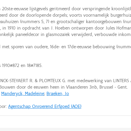
 20ste-eeuwse lijstgevels geritmeerd door verspringende kroonlij
rd door de doorlopende dorpels; voorts voornamelijk burgerhuizen
uveauhuizen (nummers 5, 7) en grootschaliger kantoorgebouwen (nu
l, in 1910 in opdracht van J. Hoeben ontworpen door Jules Hofman
kelijk paneeldecor in glasmozaïek verwijderd, verbouwde inkompa
d met sporen van oudere, 16de- en 17de-eeuwse bebouwing (nummers
 1910#872 en 18#7185.
NCK-STEYAERT R. & PLOMTEUX G. met medewerking van LINTERS A
 Bouwen door de eeuwen heen in Vlaanderen 3nb, Brussel - Gent.
;
Manderyck, Madeleine
;
Braeken, Jo
door:
Agentschap Onroerend Erfgoed (AOE)