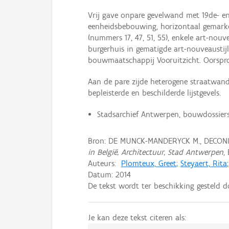
Vrij gave onpare gevelwand met 19de- en
eenheidsbebouwing, horizontaal gemarkee
(nummers 17, 47, 51, 55), enkele art-no
burgerhuis in gematigde art-nouveaustij
bouwmaatschappij Vooruitzicht. Oorspron
Aan de pare zijde heterogene straatwan
bepleisterde en beschilderde lijstgevels.
Stadsarchief Antwerpen, bouwdossiers
Bron: DE MUNCK-MANDERYCK M., DECONI
in België, Architectuur, Stad Antwerpen
,
Auteurs:
Plomteux, Greet
;
Steyaert, Rita
Datum:
2014
De tekst wordt ter beschikking gesteld 
Je kan deze tekst citeren als: