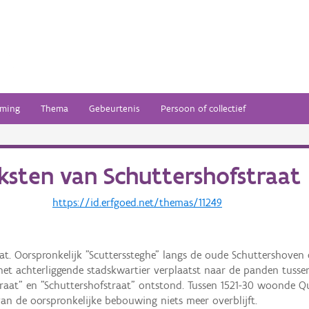
ming
Thema
Gebeurtenis
Persoon of collectief
ksten van
Schuttershofstraat
https://id.erfgoed.net/themas/11249
t. Oorspronkelijk "Scutterssteghe" langs de oude Schuttershoven 
et achterliggende stadskwartier verplaatst naar de panden tussen
aat" en "Schuttershofstraat" ontstond. Tussen 1521-30 woonde Qui
n de oorspronkelijke bebouwing niets meer overblijft.