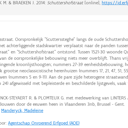
K M. & BRAEKEN J.
2014:
Schuttershofstraat
[online],
https://id.er
traat. Oorspronkelijk "Scutterssteghe" langs de oude Schuttersh
et achterliggende stadskwartier verplaatst naar de panden tussen
at" en "Schuttershofstraat" ontstond. Tussen 1521-30 woonde Qui
an de oorspronkelijke bebouwing niets meer overblijft. Thans vri
springende kroonlijsthoogten; nummers 27-39 eenheidsbebouwing, 
 grootse neoclassicistische herenhuizen (nummers 17, 21, 47, 51, 
ouwen (nummers 5 en 9-11). Aan de pare zijde heterogene straatwan
4) afgewisseld met bepleisterde en beschilderde lijstgevels, vaak
NCK-STEYAERT R. & PLOMTEUX G. met medewerking van LINTERS A
 Bouwen door de eeuwen heen in Vlaanderen 3nb, Brussel - Gent.
;
Manderyck, Madeleine
door:
Agentschap Onroerend Erfgoed (AOE)