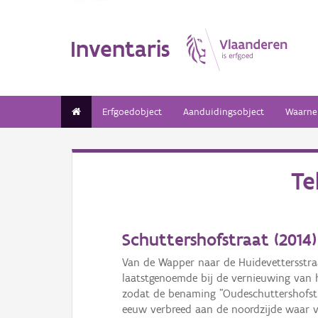
Inventaris
Erfgoedobject
Aanduidingsobject
Waarne
Te
Schuttershofstraat (
2014
)
Van de Wapper naar de Huidevettersstraa
laatstgenoemde bij de vernieuwing van h
zodat de benaming "Oudeschuttershofstr
eeuw verbreed aan de noordzijde waar va