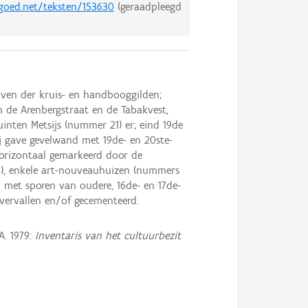
fgoed.net/teksten/153630
(geraadpleegd
oven der kruis- en handbooggilden;
 de Arenbergstraat en de Tabakvest,
nten Metsijs (nummer 21) er; eind 19de
j gave gevelwand met 19de- en 20ste-
horizontaal gemarkeerd door de
55), enkele art-nouveauhuizen (nummers
d met sporen van oudere, 16de- en 17de-
 vervallen en/of gecementeerd.
. 1979:
Inventaris van het cultuurbezit