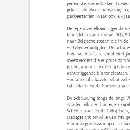
gedempte Zuiderdokken, tussen d
gekasseide vlakte aanwezig, in
parkeerterrein, waar ook elk jaa
De tegenover elkaar liggende 
landsdelen van de staat België.
naar Belgische steden die in d
vertegenwoordigden. De bebouwi
havenactiviteiten: vanaf eind j
investeerders die er grote comp
grond, appartementen op de ve
achterliggende binnenplaatsen. 
vooraleer alle kavels bebouwd 
Gillisplaats en de Namenstraat
De bebouwing langs de lange Vl
worden, elk met hun eigen karak
Scheldestraat en de Gillisplaats
stadsgezicht omwille van het ga
van meergezinswoningen en pak
ten zuiden van de Gillisplaats