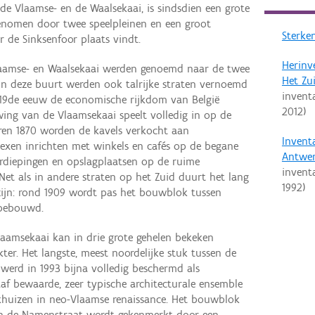
e Vlaamse- en de Waalsekaai, is sindsdien een grote
genomen door twee speelpleinen en een groot
Sterken
r de Sinksenfoor plaats vindt.
Herinv
Vlaamse- en Waalsekaai werden genoemd naar de twee
Het Zu
 In deze buurt werden ook talrijke straten vernoemd
invent
e 19de eeuw de economische rijkdom van België
2012
)
ng van de Vlaamsekaai speelt volledig in op de
aren 1870 worden de kavels verkocht aan
Invent
lexen inrichten met winkels en cafés op de begane
Antwe
rdiepingen en opslagplaatsen op de ruime
invent
Net als in andere straten op het Zuid duurt het lang
1992
)
zijn: rond 1909 wordt pas het bouwblok tussen
 bebouwd.
aamsekaai kan in drie grote gehelen bekeken
ter. Het langste, meest noordelijke stuk tussen de
, werd in 1993 bijna volledig beschermd als
af bewaarde, zeer typische architecturale ensemble
huizen in neo-Vlaamse renaissance. Het bouwblok
 en de Namenstraat wordt gekenmerkt door een