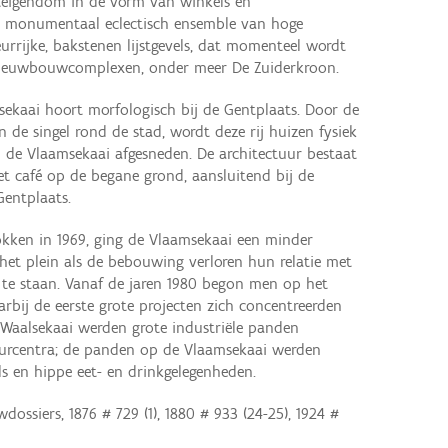
eigendom in de vorm van winkels en
n monumentaal eclectisch ensemble van hoge
rijke, bakstenen lijstgevels, dat momenteel wordt
nieuwbouwcomplexen, onder meer De Zuiderkroon.
sekaai hoort morfologisch bij de Gentplaats. Door de
 de singel rond de stad, wordt deze rij huizen fysiek
n de Vlaamsekaai afgesneden. De architectuur bestaat
et café op de begane grond, aansluitend bij de
Gentplaats.
kken in 1969, ging de Vlaamsekaai een minder
 het plein als de bebouwing verloren hun relatie met
te staan. Vanaf de jaren 1980 begon men op het
bij de eerste grote projecten zich concentreerden
Waalsekaai werden grote industriële panden
rcentra; de panden op de Vlaamsekaai werden
s en hippe eet- en drinkgelegenheden.
ossiers, 1876 # 729 (1), 1880 # 933 (24-25), 1924 #