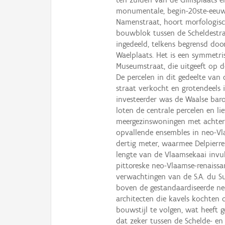
monumentale, begin-20ste-eeuws
Namenstraat, hoort morfologisch
bouwblok tussen de Scheldestraat
ingedeeld, telkens begrensd doo
Waelplaats. Het is een symmetri
Museumstraat, die uitgeeft op 
De percelen in dit gedeelte va
straat verkocht en grotendeels 
investeerder was de Waalse baro
loten de centrale percelen en lie
meergezinswoningen met achter
opvallende ensembles in neo-Vl
dertig meter, waarmee Delpierre
lengte van de Vlaamsekaai invul
pittoreske neo-Vlaamse-renaiss
verwachtingen van de S.A. du Su
boven de gestandaardiseerde ne
architecten die kavels kochten
bouwstijl te volgen, wat heeft ge
dat zeker tussen de Schelde- en