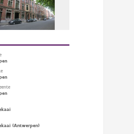
e
pen
te
pen
eente
pen
ekaai
ekaai (Antwerpen)