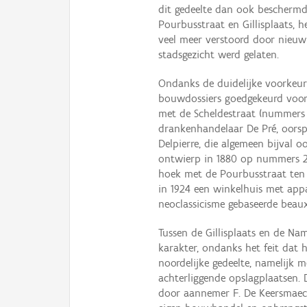
dit gedeelte dan ook beschermd
Pourbusstraat en Gillisplaats, 
veel meer verstoord door nieu
stadsgezicht werd gelaten.
Ondanks de duidelijke voorkeur
bouwdossiers goedgekeurd voor 
met de Scheldestraat (nummers 
drankenhandelaar De Pré, oorspr
Delpierre, die algemeen bijval 
ontwierp in 1880 op nummers 24
hoek met de Pourbusstraat ten 
in 1924 een winkelhuis met app
neoclassicisme gebaseerde beaux-
Tussen de Gillisplaats en de Na
karakter, ondanks het feit dat
noordelijke gedeelte, namelijk 
achterliggende opslagplaatsen.
door aannemer F. De Keersmaeck