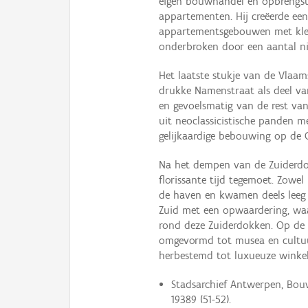
eigen bouwhandel en opbrengst
appartementen. Hij creëerde ee
appartementsgebouwen met kleur
onderbroken door een aantal 
Het laatste stukje van de Vlaam
drukke Namenstraat als deel van
en gevoelsmatig van de rest va
uit neoclassicistische panden m
gelijkaardige bebouwing op de 
Na het dempen van de Zuiderdo
florissante tijd tegemoet. Zowel
de haven en kwamen deels leeg 
Zuid met een opwaardering, waar
rond deze Zuiderdokken. Op de 
omgevormd tot musea en cultuu
herbestemd tot luxueuze winkel
Stadsarchief Antwerpen, Bouwd
19389 (51-52).