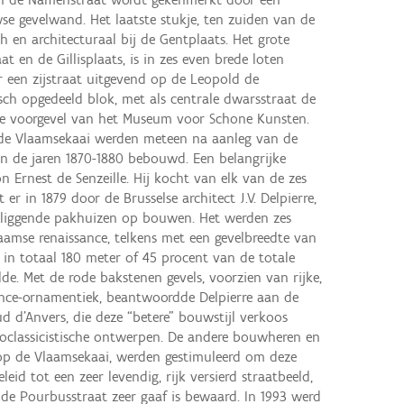
e gevelwand. Het laatste stukje, ten zuiden van de
 en architecturaal bij de Gentplaats. Het grote
 en de Gillisplaats, is in zes even brede loten
r een zijstraat uitgevend op de Leopold de
sch opgedeeld blok, met als centrale dwarsstraat de
de voorgevel van het Museum voor Schone Kunsten.
n de Vlaamsekaai werden meteen na aanleg van de
in de jaren 1870-1880 bebouwd. Een belangrijke
n Ernest de Senzeille. Hij kocht van elk van de zes
t er in 1879 door de Brusselse architect J.V. Delpierre,
liggende pakhuizen op bouwen. Het werden zes
aamse renaissance, telkens met een gevelbreedte van
 in totaal 180 meter of 45 procent van de totale
de. Met de rode bakstenen gevels, voorzien van rijke,
ance-ornamentiek, beantwoordde Delpierre aan de
d d’Anvers, die deze “betere” bouwstijl verkoos
oclassicistische ontwerpen. De andere bouwheren en
 op de Vlaamsekaai, werden gestimuleerd om deze
leid tot een zeer levendig, rijk versierd straatbeeld,
 de Pourbusstraat zeer gaaf is bewaard. In 1993 werd