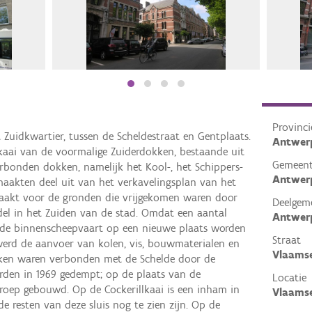
Provinci
t Zuidkwartier, tussen de Scheldestraat en Gentplaats.
Antwer
 kaai van de voormalige Zuiderdokken, bestaande uit
Gemeen
erbonden dokken, namelijk het Kool-, het Schippers-
Antwer
aakten deel uit van het verkavelingsplan van het
aakt voor de gronden die vrijgekomen waren door
Deelgem
del in het Zuiden van de stad. Omdat een aantal
Antwer
 de binnenscheepvaart op een nieuwe plaats worden
Straat
werd de aanvoer van kolen, vis, bouwmaterialen en
Vlaams
kken waren verbonden met de Schelde door de
erden in 1969 gedempt; op de plaats van de
Locatie
eroep gebouwd. Op de Cockerillkaai is een inham in
Vlaams
 resten van deze sluis nog te zien zijn. Op de