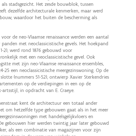
 als stadsgezicht. Het zesde bouwblok, tussen
heeft dezelfde architecturale kenmerken, maar werd
wbouw, waardoor het buiten de bescherming als
 voor de neo-Vlaamse renaissance werden een aantal
panden met neoclassicistische gevels. Het hoekpand
1-2), werd rond 1876 gebouwd voor
onkelijk met een neoclassicistische gevel. Ook
oogstte met zijn neo-Vlaamse renaissance ensembles,
-25 een neoclassicistische meergezinswoning. Op de
slotte (nummers 51-52), ontwierp Xavier Sterkendries
artementen op de verdiepingen in een op de
artsstijl, in opdracht van E. Craeye.
menstraat kent de architectuur een totaal ander
 het om hetzelfde type gebouwen gaat als in het meer
meergezinswoningen met handelsgelijkvloers en
 De gebouwen hier werden twintig jaar later gebouwd
er, als een combinatie van magazijnen voor zijn