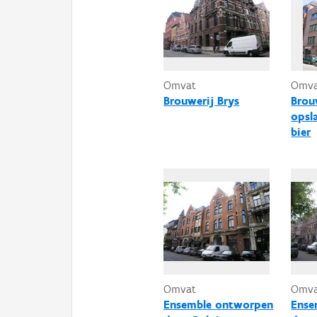
Omvat
Omv
Brouwerij Brys
Brou
opsl
bier
Omvat
Omv
Ensemble ontworpen
Ense