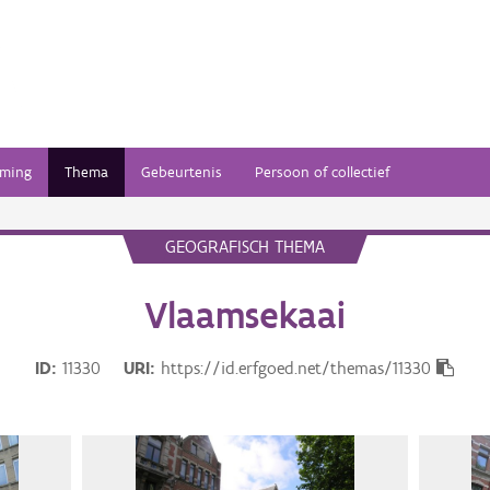
ming
Thema
Gebeurtenis
Persoon of collectief
GEOGRAFISCH THEMA
Vlaamsekaai
ID
11330
URI
https://id.erfgoed.net/themas/11330