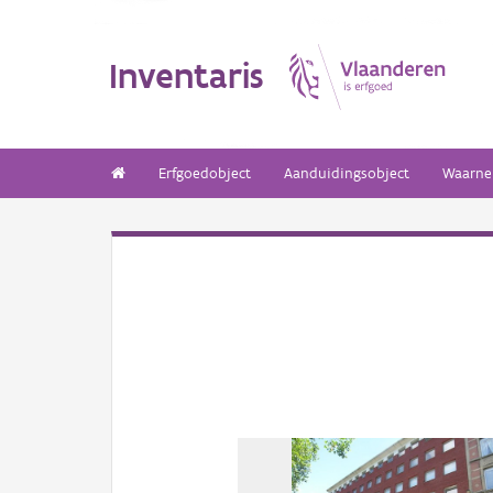
Inventaris
Erfgoedobject
Aanduidingsobject
Waarne