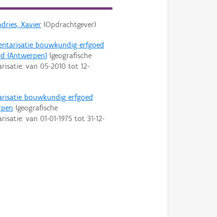
dries, Xavier
(Opdrachtgever)
entarisatie bouwkundig erfgoed
id (Antwerpen)
(geografische
arisatie: van
05-2010
tot
12-
arisatie bouwkundig erfgoed
rpen
(geografische
arisatie: van
01-01-1975
tot
31-12-