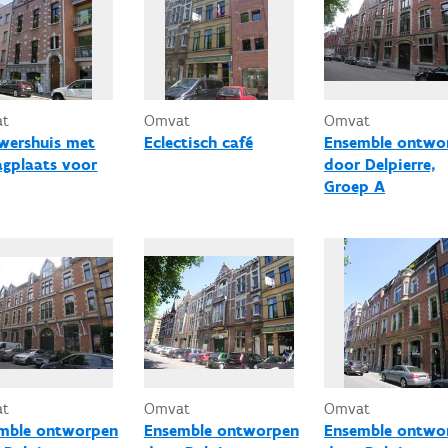
at
Omvat
Omvat
wershuis met
Eclectisch café
Ensemble ontwo
agplaats voor
door Delpierre,
Groep A
at
Omvat
Omvat
mble ontworpen
Ensemble ontworpen
Ensemble ontwo