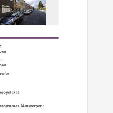
e
pen
te
pen
eente
eroystraat
eroystraat (Antwerpen)