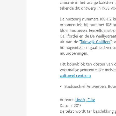
cimorné in het oranje baksteenp
tekende dit ontwerp in 1938 vo
De huizenrij nummers 100-112 k
ornamentiek, bij nummer 108 be
bloemmotieven. Eenzelfde art-d
Gallifortlei en de De Waillystr
uit van de "
Tuinwijk Gallifort
"; 
homogeniteit en gaafheid verlo
muuropeningen.
Het bouwblok ten oosten van d
voormalige gemeentelijke meisje
cultureel centrum
.
Stadsarchief Antwerpen, Bouw
Auteurs:
Hooft, Elise
Datum:
2017
De tekst wordt ter beschikking 