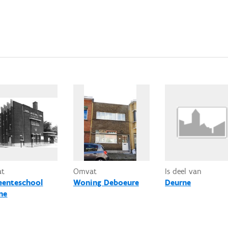
at
Omvat
Is deel van
enteschool
Woning Deboeure
Deurne
ne