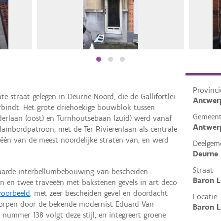
Provinci
te straat gelegen in Deurne-Noord, die de Gallifortlei
Antwer
rbindt. Het grote driehoekige bouwblok tussen
Gemeen
eiderlaan (oost) en Turnhoutsebaan (zuid) werd vanaf
Antwer
dambordpatroon, met de Ter Rivierenlaan als centrale
r één van de meest noordelijke straten van, en werd
Deelgem
Deurne
Straat
waarde interbellumbebouwing van bescheiden
Baron L
 en twee traveeën met bakstenen gevels in art deco
voorbeeld
, met zeer bescheiden gevel en doordacht
Locatie
worpen door de bekende modernist Eduard Van
Baron L
nummer 138 volgt deze stijl, en integreert groene