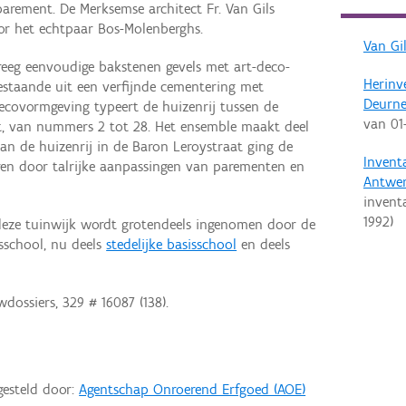
arement. De Merksemse architect Fr. Van Gils
or het echtpaar Bos-Molenberghs.
Van Gil
reeg eenvoudige bakstenen gevels met art-deco-
Herinv
staande uit een verfijnde cementering met
Deurne
ecovormgeving typeert de huizenrij tussen de
van
01
aat, van nummers 2 tot 28. Het ensemble maakt deel
van de huizenrij in de Baron Leroystraat ging de
Invent
ren door talrijke aanpassingen van parementen en
Antwe
invent
1992
)
eze tuinwijk wordt grotendeels ingenomen door de
sschool, nu deels
stedelijke basisschool
en deels
dossiers, 329 # 16087 (138).
gesteld door:
Agentschap Onroerend Erfgoed (AOE)