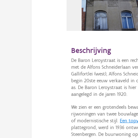
Beschrijving
De Baron Leroystraat is een rech
met de Alfons Schneiderlaan ve
Gallifortlei (west), Alfons Schn
begin 20ste eeuw verkaveld in 
as. De Baron Leroystraat is hie
aangelegd in de jaren 1920.
We zien er een grotendeels be
rijwoningen van twee bouwlagen
of modernistische stijl.
Een top
plattegrond, werd in 1936 ont
Steenbergen. De buurwoning op 