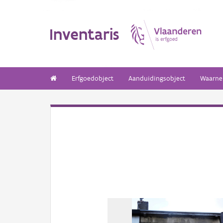
Inventaris
Erfgoedobject
Aanduidingsobject
Waarne