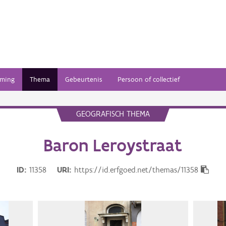
ming
Thema
Gebeurtenis
Persoon of collectief
GEOGRAFISCH THEMA
Baron Leroystraat
ID
11358
URI
https://id.erfgoed.net/themas/11358