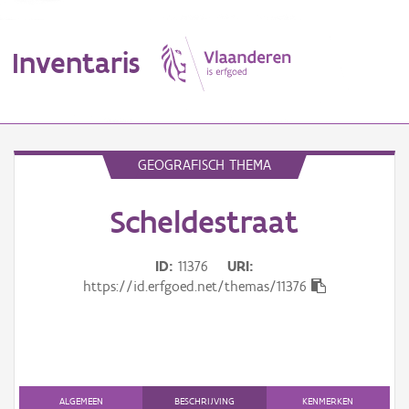
Inventaris
MENU
GEOGRAFISCH THEMA
Scheldestraat
Erfgoedobject
Aanduidingsobject
ID
11376
URI
https://id.erfgoed.net/themas/11376
Waarneming
Thema
Gebeurtenis
ALGEMEEN
BESCHRIJVING
KENMERKEN