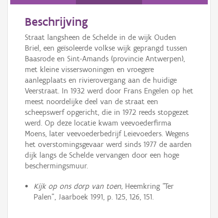
Persoon of collectief
Beschrijving
Downloads
Straat langsheen de Schelde in de wijk Ouden
Hergebruik
Briel, een geïsoleerde volkse wijk geprangd tussen
Baasrode en Sint-Amands (provincie Antwerpen),
Aanmelden
met kleine visserswoningen en vroegere
aanlegplaats en rivierovergang aan de huidige
Veerstraat. In 1932 werd door Frans Engelen op het
meest noordelijke deel van de straat een
scheepswerf opgericht, die in 1972 reeds stopgezet
werd. Op deze locatie kwam veevoederfirma
Moens, later veevoederbedrijf Leievoeders. Wegens
het overstomingsgevaar werd sinds 1977 de aarden
dijk langs de Schelde vervangen door een hoge
beschermingsmuur.
Kijk op ons dorp van toen,
Heemkring “Ter
Palen”, Jaarboek 1991, p. 125, 126, 151.