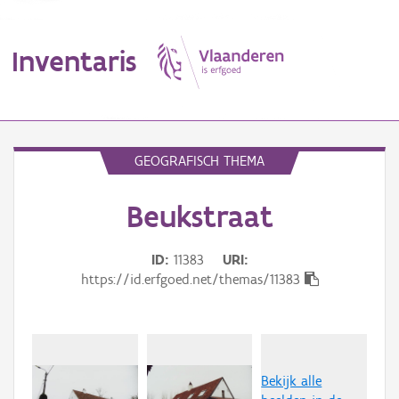
Inventaris
MENU
GEOGRAFISCH THEMA
Beukstraat
Erfgoedobject
Aanduidingsobject
ID
11383
URI
https://id.erfgoed.net/themas/11383
Waarneming
Thema
Gebeurtenis
Bekijk alle