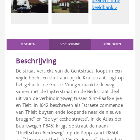
beelden in de
Persoon of collectief
beeldbank >
Downloads
Hergebruik
Aanmelden
ALGEMEEN
BESCHRIJVING
KENMERKEN
Beschrijving
De straat vertrekt van de Gentstraat, loopt in een
wijde bocht en sluit aan bij de Kruisstraat. Ligt op
het gehucht de Ginste. Vroeger maakte de weg,
samen met de Lijsterstraat en de Berkstraat deel
uit van de verbindingsweg tussen Sint-Baafs-Vijve
en Tielt. In 1642 beschreven als "straete commende
van Thielt buyten ende loopende naer de nieuwe
brugghe" en "de vyf eecke straete". In de Atlas der
Buurtwegen (1845) krijgt de straat de naam
"Thieltschen Aerdeweg", op de Popp-kaart (1850)
als "Chemin de Thielt à Vive St Bavon". De huidige