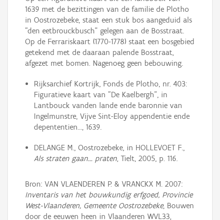
1639 met de bezittingen van de familie de Plotho
in Oostrozebeke, staat een stuk bos aangeduid als
"den eetbrouckbusch" gelegen aan de Bosstraat.
Op de Ferrariskaart (1770-1778) staat een bosgebied
getekend met de daaraan palende Bosstraat,
afgezet met bomen. Nagenoeg geen bebouwing.
Rijksarchief Kortrijk, Fonds de Plotho, nr. 403:
Figuratieve kaart van "De Kaelbergh", in
Lantbouck vanden lande ende baronnie van
Ingelmunstre, Vijve Sint-Eloy appendentie ende
depententien..., 1639.
DELANGE M., Oostrozebeke, in HOLLEVOET F.,
Als straten gaan… praten
, Tielt, 2005, p. 116.
Bron: VAN VLAENDEREN P. & VRANCKX M. 2007:
Inventaris van het bouwkundig erfgoed, Provincie
West-Vlaanderen, Gemeente Oostrozebeke
, Bouwen
door de eeuwen heen in Vlaanderen WVL33,