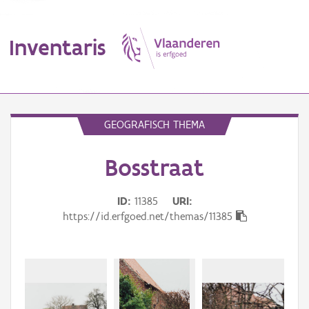
Inventaris
MENU
GEOGRAFISCH THEMA
Bosstraat
Erfgoedobject
Aanduidingsobject
ID
11385
URI
https://id.erfgoed.net/themas/11385
Waarneming
Thema
Gebeurtenis