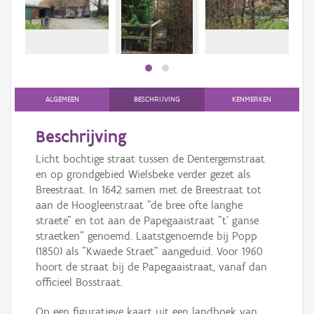
Persoon of collectief
Downloads
Hergebruik
Aanmelden
ALGEMEEN
BESCHRIJVING
KENMERKEN
Beschrijving
Licht bochtige straat tussen de Dentergemstraat
en op grondgebied Wielsbeke verder gezet als
Breestraat. In 1642 samen met de Breestraat tot
aan de Hoogleenstraat "de bree ofte langhe
straete" en tot aan de Papegaaistraat "t' ganse
straetken" genoemd. Laatstgenoemde bij Popp
(1850) als "Kwaede Straet" aangeduid. Voor 1960
hoort de straat bij de Papegaaistraat, vanaf dan
officieel Bosstraat.
Op een figuratieve kaart uit een landboek van