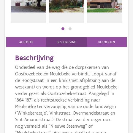
Persoon of collectief
Downloads
Hergebruik
Aanmelden
ALGEMEEN
BESCHRIJVING
KENMERKEN
Beschrijving
Onderdeel van de weg die de dorpskernen van
Oostrozebeke en Meulebeke verbindt. Loopt vanaf
de Hoogstraat in een knik (met afsplitsing aan de
westkant) en wordt op het grondgebied Meulebeke
verder gezet als Oostrozebekestraat. Aangelegd in
1864-1871 als rechtstreekse verbinding naar
Meulebeke ter vervanging van de oude landwegen
("Winkelstraetje", Vinkstraat, Overmandelstraat en
Sint-Amandsstraat). De straat werd vroeger ook
nog vermeld als "Nieuwe Steenweg" of
"Meulebekestraat". Het eerste deel tot aan de