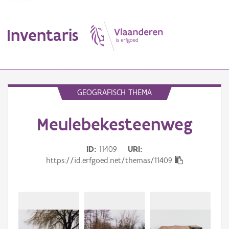
Inventaris
MENU
GEOGRAFISCH THEMA
Meulebekesteenweg
Erfgoedobject
Aanduidingsobject
ID
11409
URI
https://id.erfgoed.net/themas/11409
Waarneming
Thema
Gebeurtenis