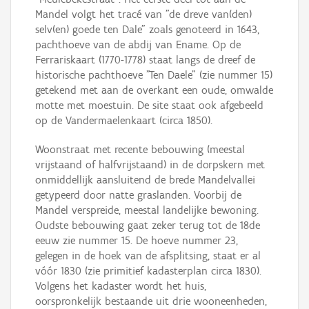
Mandel volgt het tracé van "de dreve van(den)
selv(en) goede ten Dale" zoals genoteerd in 1643,
pachthoeve van de abdij van Ename. Op de
Ferrariskaart (1770-1778) staat langs de dreef de
historische pachthoeve "Ten Daele" (zie nummer 15)
getekend met aan de overkant een oude, omwalde
motte met moestuin. De site staat ook afgebeeld
op de Vandermaelenkaart (circa 1850).
Woonstraat met recente bebouwing (meestal
vrijstaand of halfvrijstaand) in de dorpskern met
onmiddellijk aansluitend de brede Mandelvallei
getypeerd door natte graslanden. Voorbij de
Mandel verspreide, meestal landelijke bewoning.
Oudste bebouwing gaat zeker terug tot de 18de
eeuw zie nummer 15. De hoeve nummer 23,
gelegen in de hoek van de afsplitsing, staat er al
vóór 1830 (zie primitief kadasterplan circa 1830).
Volgens het kadaster wordt het huis,
oorspronkelijk bestaande uit drie wooneenheden,