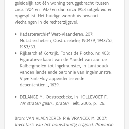
geleidelijk tot één woning teruggebracht (tussen
circa 1904 en 1932) en dan circa 1953 uitgebreid en
opgesplitst. Het huidige woonhuis bewaart
vlechtingen in de rechterzijgevel.
Kadasterarchief West-Vlaanderen, 207:
Mutatieschetsen, Oostrozebeke, 1904/9, 1943/52,
1953/33.
Rijksarchief Kortrijk, Fonds de Plotho, nr. 403:
Figuratieve kaart van de Mandel van aan de
Kalbergmolen tot Ingelmunster, in Lantbouck
vanden lande ende baronnie van Ingelmunstre,
Vijve Sint-Eloy appendentie ende
depententien..., 1639.
DELANGE M., Oostrozebeke, in HOLLEVOET F.,
Als straten gaan… praten
, Tielt, 2005, p. 126.
Bron: VAN VLAENDEREN P. & VRANCKX M. 2007:
Inventaris van het bouwkundig erfgoed, Provincie