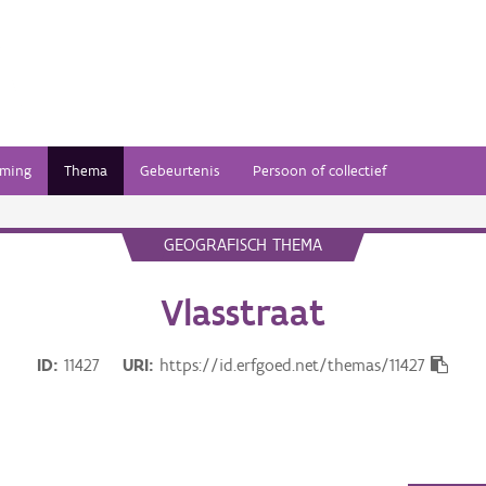
ming
Thema
Gebeurtenis
Persoon of collectief
GEOGRAFISCH THEMA
Vlasstraat
ID
11427
URI
https://id.erfgoed.net/themas/11427