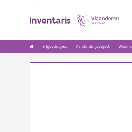
Inventaris
Erfgoedobject
Aanduidingsobject
Waarne