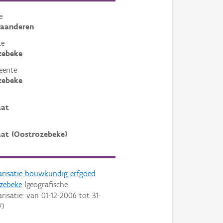
e
laanderen
te
zebeke
eente
zebeke
aat
aat (Oostrozebeke)
arisatie bouwkundig erfgoed
zebeke
(geografische
arisatie: van
01-12-2006
tot
31-
7
)