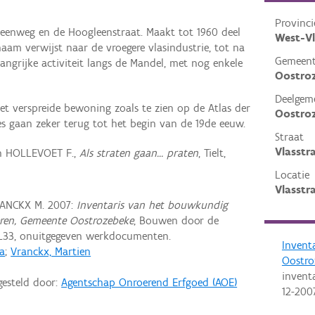
Provinci
steenweg en de Hoogleenstraat. Maakt tot 1960 deel
West-V
naam verwijst naar de vroegere vlasindustrie, tot na
Gemeen
ngrijke activiteit langs de Mandel, met nog enkele
Oostro
Deelgem
et verspreide bewoning zoals te zien op de Atlas der
Oostro
s gaan zeker terug tot het begin van de 19de eeuw.
Straat
Vlasstr
in HOLLEVOET F.,
Als straten gaan… praten
, Tielt,
Locatie
Vlasstr
RANCKX M. 2007:
Inventaris van het bouwkundig
eren, Gemeente Oostrozebeke
, Bouwen door de
L33, onuitgegeven werkdocumenten.
Invent
ia
;
Vranckx, Martien
Oostro
invent
gesteld door:
Agentschap Onroerend Erfgoed (AOE)
12-200