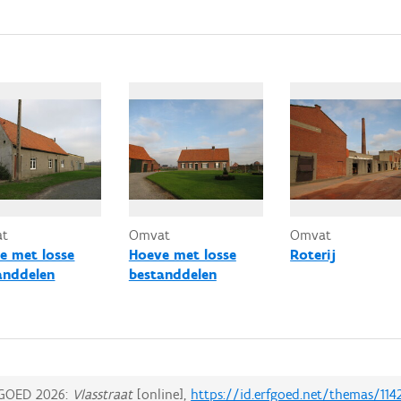
at
Omvat
Omvat
e met losse
Hoeve met losse
Roterij
anddelen
bestanddelen
GOED 2026:
Vlasstraat
[online],
https://id.erfgoed.net/themas/114