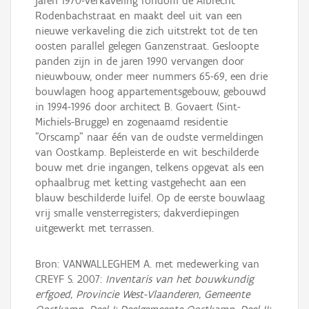
jaren 1970-verkaveling rondom de Albrecht
Rodenbachstraat en maakt deel uit van een
nieuwe verkaveling die zich uitstrekt tot de ten
oosten parallel gelegen Ganzenstraat. Gesloopte
panden zijn in de jaren 1990 vervangen door
nieuwbouw, onder meer nummers 65-69, een drie
bouwlagen hoog appartementsgebouw, gebouwd
in 1994-1996 door architect B. Govaert (Sint-
Michiels-Brugge) en zogenaamd residentie
"Orscamp" naar één van de oudste vermeldingen
van Oostkamp. Bepleisterde en wit beschilderde
bouw met drie ingangen, telkens opgevat als een
ophaalbrug met ketting vastgehecht aan een
blauw beschilderde luifel. Op de eerste bouwlaag
vrij smalle vensterregisters; dakverdiepingen
uitgewerkt met terrassen.
Bron: VANWALLEGHEM A. met medewerking van
CREYF S. 2007:
Inventaris van het bouwkundig
erfgoed, Provincie West-Vlaanderen, Gemeente