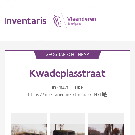
Inventaris
MENU
GEOGRAFISCH THEMA
Kwadeplasstraat
Erfgoedobject
Aanduidingsobject
ID
11471
URI
https://id.erfgoed.net/themas/11471
Waarneming
Thema
Gebeurtenis