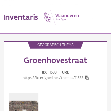
Inventaris
MENU
GEOGRAFISCH THEMA
Groenhovestraat
Erfgoedobject
Aanduidingsobject
ID
11533
URI
https://id.erfgoed.net/themas/11533
Waarneming
Thema
Gebeurtenis