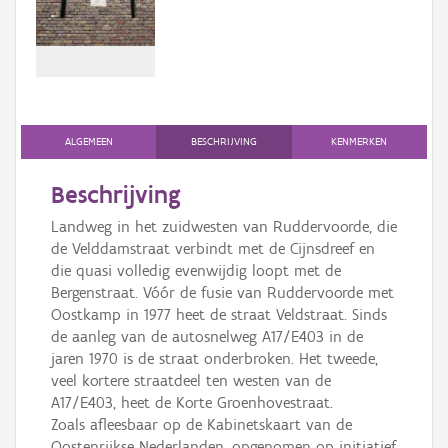
Persoon of collectief
Downloads
Hergebruik
Aanmelden
ALGEMEEN
BESCHRIJVING
KENMERKEN
Beschrijving
Landweg in het zuidwesten van Ruddervoorde, die
de Velddamstraat verbindt met de Cijnsdreef en
die quasi volledig evenwijdig loopt met de
Bergenstraat. Vóór de fusie van Ruddervoorde met
Oostkamp in 1977 heet de straat Veldstraat. Sinds
de aanleg van de autosnelweg A17/E403 in de
jaren 1970 is de straat onderbroken. Het tweede,
veel kortere straatdeel ten westen van de
A17/E403, heet de Korte Groenhovestraat.
Zoals afleesbaar op de Kabinetskaart van de
Oostenrijkse Nederlanden, opgenomen op initiatief