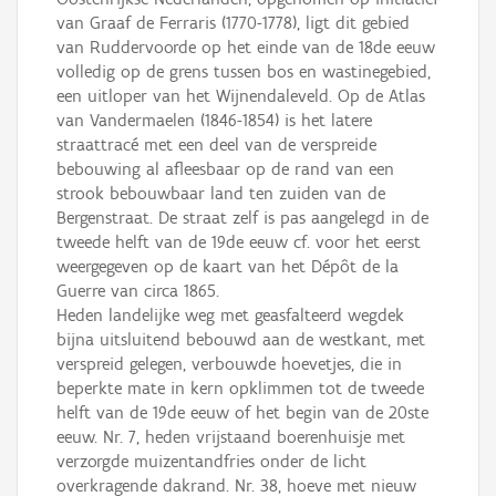
van Graaf de Ferraris (1770-1778), ligt dit gebied
van Ruddervoorde op het einde van de 18de eeuw
volledig op de grens tussen bos en wastinegebied,
een uitloper van het Wijnendaleveld. Op de Atlas
van Vandermaelen (1846-1854) is het latere
straattracé met een deel van de verspreide
bebouwing al afleesbaar op de rand van een
strook bebouwbaar land ten zuiden van de
Bergenstraat. De straat zelf is pas aangelegd in de
tweede helft van de 19de eeuw cf. voor het eerst
weergegeven op de kaart van het Dépôt de la
Guerre van circa 1865.
Heden landelijke weg met geasfalteerd wegdek
bijna uitsluitend bebouwd aan de westkant, met
verspreid gelegen, verbouwde hoevetjes, die in
beperkte mate in kern opklimmen tot de tweede
helft van de 19de eeuw of het begin van de 20ste
eeuw. Nr. 7, heden vrijstaand boerenhuisje met
verzorgde muizentandfries onder de licht
overkragende dakrand. Nr. 38, hoeve met nieuw