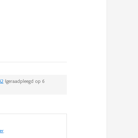
42
(geraadpleegd op
6
er
.