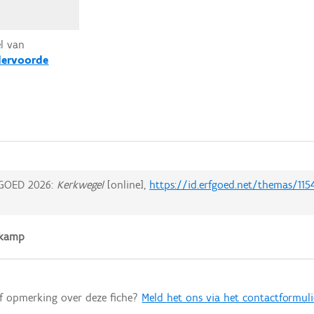
el van
ervoorde
GOED 2026:
Kerkwegel
[online],
https://id.erfgoed.net/themas/115
tkamp
of opmerking over deze fiche?
Meld het ons via het contactformuli