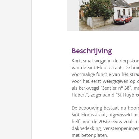
Beschrijving
Kort, smal wegje in de dorpsko
van de Sint-Elooisstraat. De hu
voormalige functie van het straa
voor het eerst weergegeven op d
als kerkwegel "Sentier n° 38", 
Hubert", zogenaamd "St Huybre
De bebouwing bestaat nu hoofd
Sint-Elooisstraat, afgewisseld 
helft van de 20ste eeuw zoals
dakbedekking, vensteropeningen
met betonplaten.