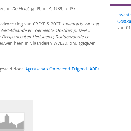
en, in
De Merel
, jg. 19, nr. 4, 1989, p. 137.
Invent
Oostk
dewerking van CREYF S. 2007:
Inventaris van het
van
01
West-Vlaanderen, Gemeente Oostkamp, Deel I:
: Deelgemeenten Hertsberge, Ruddervoorde en
euwen heen in Vlaanderen WVL30, onuitgegeven
gesteld door:
Agentschap Onroerend Erfgoed (AOE)