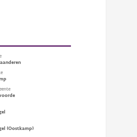
e
laanderen
te
amp
eente
voorde
gel
gel (Oostkamp)