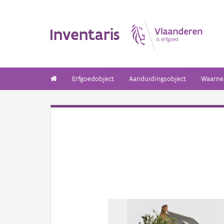
Inventaris
Erfgoedobject
Aanduidingsobject
Waarne