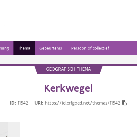
ming
Thema
Gebeurtenis
Persoon of collectief
GEOGRAFISCH THEMA
Kerkwegel
ID
11542
URI
https://id.erfgoed.net/themas/11542