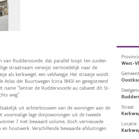
Provinci
m van Ruddervoorde, dat parallel loopt ten zuiden
West-V
idige straatnaam verwijst vermoedelijk naar de
Gemeen
tje als kerkwegel, een veldwegje. Het straatje wordt
Oostk
e Atlas der Buurtwegen (circa 1843) en geregistreerd
met name "Sentier de Ruddervoorde au cabaret dit St-
Deelgem
chts weg".
Rudder
Straat
zakelijk uit achterbouwen van de woningen aan de
Kerkwe
met voormalige lage dorpswoningen uit de tweede
 nummer 7 met bewaard volume, doch vernieuwde
Locatie
 en houtwerk. Verschillende bewaarde afsluitingen
Kerkwe