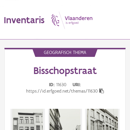
Inventaris
MENU
GEOGRAFISCH THEMA
Bisschopstraat
Erfgoedobject
Aanduidingsobject
ID
11630
URI
https://id.erfgoed.net/themas/11630
Waarneming
Thema
Gebeurtenis