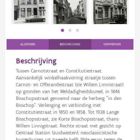
Persoon of collectief
Downloads
Hergebruik
Aanmelden
ALGEMEEN
BESCHRIJVING
KENMERKEN
Beschrijving
Tussen Carnotstraat en Constitutiestraat.
Aanvankelijk winkelhaakvormig straatje tussen
Carnot- en Offerandestraat (zie Willem Linnistraat)
op gronden van het Weldadigheidsbureel, in 1846
Bisschopsstraat genoemd naar de herberg "in den
Bisschop". Verlenging en verbinding met
Constitutiestraat in 1850 en 1858. Tot 1938 Lange
Bisschopsstraat, zie Korte Bisschopsstraat, thans
Willem Linnigstraat. Rechte straat met gezicht op
Centraal Station (zuidwesten); neoclassicistische
burgerhuizen uit tweede helft 19de eeuw, tegen de