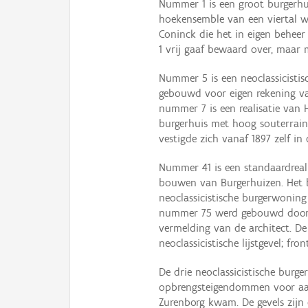
Nummer 1 is een groot burgerhu
hoekensemble van een viertal w
Coninck die het in eigen beheer
1 vrij gaaf bewaard over, maar
Nummer 5 is een neoclassicistis
gebouwd voor eigen rekening va
nummer 7 is een realisatie van H
burgerhuis met hoog souterrai
vestigde zich vanaf 1897 zelf i
Nummer 41 is een standaardreal
bouwen van Burgerhuizen. Het b
neoclassicistische burgerwonin
nummer 75 werd gebouwd door d
vermelding van de architect. De
neoclassicistische lijstgevel; fr
De drie neoclassicistische bur
opbrengsteigendommen voor aan
Zurenborg kwam. De gevels zijn