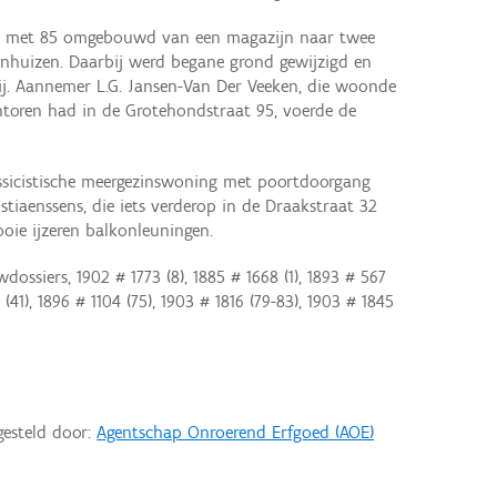
 met 85 omgebouwd van een magazijn naar twee
onhuizen. Daarbij werd begane grond gewijzigd en
j. Aannemer L.G. Jansen-Van Der Veeken, die woonde
ntoren had in de Grotehondstraat 95, voerde de
ssicistische meergezinswoning met poortdoorgang
tiaenssens, die iets verderop in de Draakstraat 32
ie ijzeren balkonleuningen.
ossiers, 1902 # 1773 (8), 1885 # 1668 (1), 1893 # 567
 (41), 1896 # 1104 (75), 1903 # 1816 (79-83), 1903 # 1845
gesteld door:
Agentschap Onroerend Erfgoed (AOE)