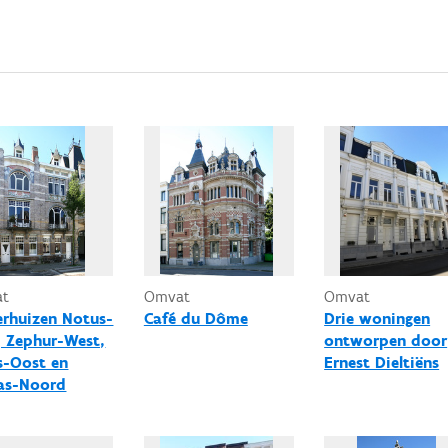
at
Omvat
Omvat
erhuizen Notus-
Café du Dôme
Drie woningen
, Zephur-West,
ontworpen door
s-Oost en
Ernest Dieltiëns
as-Noord