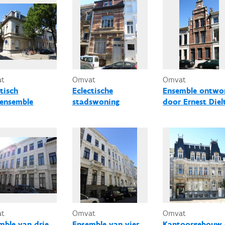
at
Omvat
Omvat
tisch
Eclectische
Ensemble ontwo
ensemble
stadswoning
door Ernest Diel
at
Omvat
Omvat
mble van drie
Ensemble van vier
Kantoorgebouw 