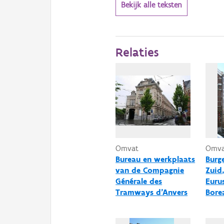
Bekijk alle teksten
Relaties
Omvat
Omv
Bureau en werkplaats
Burg
van de Compagnie
Zuid
Générale des
Euru
Tramways d'Anvers
Bore