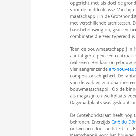
opgericht met als doel de gron
voor de middenklasse. Van bij d
maatschappij in de Grotehonds
met verschillende architecten. D
basisbebouwing op, geaccentuee
combinatie die zeer typerend is
Toen de bouwmaatschappij in 
aantal grote percelen centraal
realiseren. Het kantoorgebouw i
vier aangrenzende
art-nouveau
compositorisch geheel. De fanta
van de wijk en zijn daarmee ee
bouwmaatschappij. Op de binn
als magazijn en werkplaats vo
Dageraadplaats was gesloopt o
De Grotehondstraat heeft nog t
bekronen. Enerzijds
Café du Dô
ontworpen door architect Jos 
Maatschappij voor het bouwen 