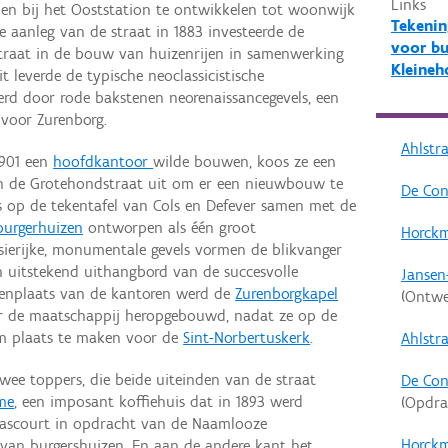
Links
den bij het Ooststation te ontwikkelen tot woonwijk
Tekenin
e aanleg van de straat in 1883 investeerde de
voor bu
traat in de bouw van huizenrijen in samenwerking
Kleineh
it leverde de typische neoclassicistische
rd door rode bakstenen neorenaissancegevels, een
 voor Zurenborg.
Ahlstra
1901 een
hoofdkantoor
wilde bouwen, koos ze een
 in de Grotehondstraat uit om er een nieuwbouw te
De Con
s op de tekentafel van Cols en Defever samen met de
burgerhuizen
ontworpen als één groot
Horckm
sierijke, monumentale gevels vormen de blikvanger
n uitstekend uithangbord van de succesvolle
Jansen
enplaats van de kantoren werd de
Zurenborgkapel
(Ontwe
or de maatschappij heropgebouwd, nadat ze op de
m plaats te maken voor de
Sint-Norbertuskerk
.
Ahlstra
wee toppers, die beide uiteinden van de straat
De Con
me
, een imposant koffiehuis dat in 1893 werd
(Opdra
Bascourt in opdracht van de Naamlooze
Horckm
van burgershuizen. En aan de andere kant het