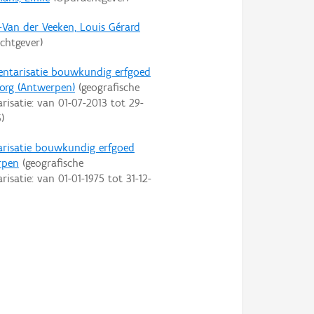
-Van der Veeken, Louis Gérard
chtgever)
entarisatie bouwkundig erfgoed
org (Antwerpen)
(geografische
arisatie: van
01-07-2013
tot
29-
6
)
arisatie bouwkundig erfgoed
rpen
(geografische
arisatie: van
01-01-1975
tot
31-12-