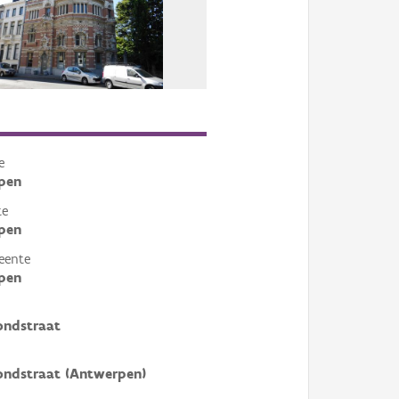
e
pen
te
pen
eente
pen
ondstraat
ondstraat (Antwerpen)