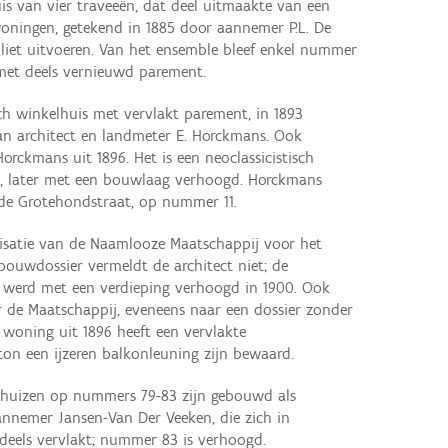
is van vier traveeën, dat deel uitmaakte van een
oningen, getekend in 1885 door aannemer P.L. De
 liet uitvoeren. Van het ensemble bleef enkel nummer
 met deels vernieuwd parement.
ch winkelhuis met vervlakt parement, in 1893
n architect en landmeter E. Horckmans. Ook
orckmans uit 1896. Het is een neoclassicistisch
n, later met een bouwlaag verhoogd. Horckmans
n de Grotehondstraat, op nummer 11.
isatie van de Naamlooze Maatschappij voor het
ouwdossier vermeldt de architect niet; de
g werd met een verdieping verhoogd in 1900. Ook
e Maatschappij, eveneens naar een dossier zonder
 woning uit 1896 heeft een vervlakte
onton een ijzeren balkonleuning zijn bewaard.
gerhuizen op nummers 79-83 zijn gebouwd als
nemer Jansen-Van Der Veeken, die zich in
 deels vervlakt; nummer 83 is verhoogd.