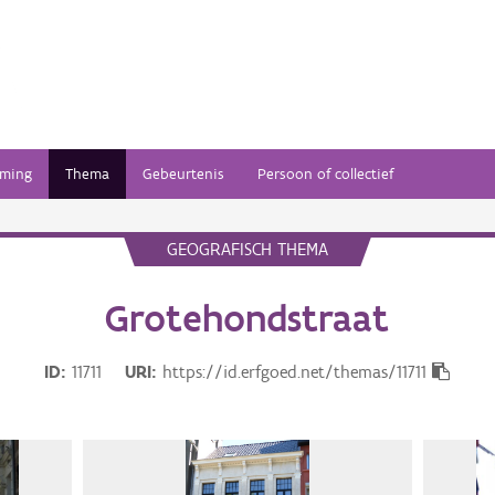
ming
Thema
Gebeurtenis
Persoon of collectief
GEOGRAFISCH THEMA
Grotehondstraat
ID
11711
URI
https://id.erfgoed.net/themas/11711