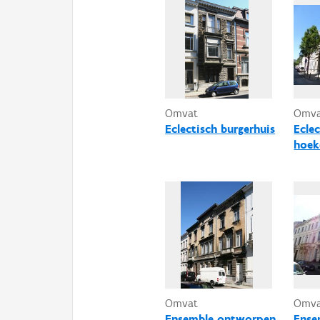
Omvat
Omv
Eclectisch burgerhuis
Eclec
hoek
Omvat
Omv
Ensemble ontworpen
Ense