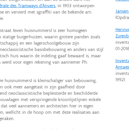
rale des Tramways d'Anvers
, in 1903 ontworpen
Jansen
se en versierd met sgraffiti van de bekende art-
(Opdra
e.
Herinv
 straat (even huisnummers) is zeer homogeen
Zurenb
 statige burgerhuizen, waarin grotere panden zoals
invent
schappij en een lagerschoolgebouw zijn
01-201
 neoclassicistische basisbebouwing en anders van stijl
tisch huis waarin de indeling gaaf bewaard is, maar
Invent
s werd voor eigen rekening van aannemer Ph.
Antwe
invent
1992
)
re huisnummers) is kleinschaliger van bebouwing,
en ook meer aangetast in zijn gaafheid door
d neoclassicistische bepleisterde en beschilderde
bouwlagen met verspringende kroonlijstlijnen enkele
dat veel aannemers en architecten hier in eigen
, wellicht in de hoop om met deze realisaties aan
geraken.