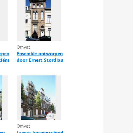
Omvat
rpen
Ensemble ontworpen
tiëns
door Ernest Stordiau
Omvat
en
Lagere Jongensschool