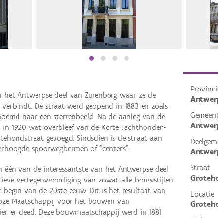
Provinci
in het Antwerpse deel van Zurenborg waar ze de
Antwer
 verbindt. De straat werd geopend in 1883 en zoals
Gemeen
enoemd naar een sterrenbeeld. Na de aanleg van de
Antwer
in 1920 wat overbleef van de Korte Jachthonden-
tehondstraat gevoegd. Sindsdien is de straat aan
Deelgem
verhoogde spoorwegbermen of "centers".
Antwer
Straat
ien één van de interessantste van het Antwerpse deel
Groteh
tieve vertegenwoordiging van zowat alle bouwstijlen
t begin van de 20ste eeuw. Dit is het resultaat van
Locatie
ooze Maatschappij voor het bouwen van
Groteh
ier er deed. Deze bouwmaatschappij werd in 1881