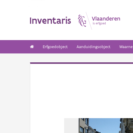
Inventaris
Erfgoedobject
Aanduidingsobject
Waarne