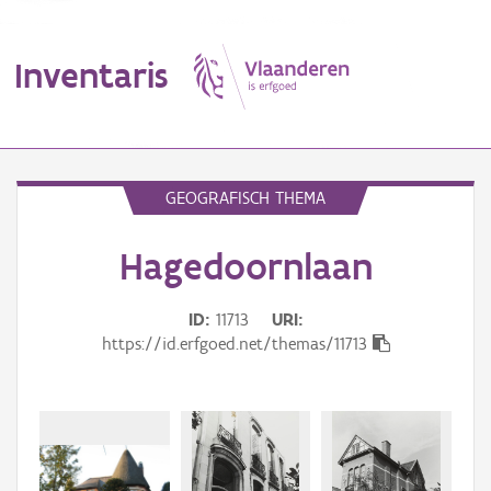
Inventaris
MENU
GEOGRAFISCH THEMA
Hagedoornlaan
Erfgoedobject
Aanduidingsobject
ID
11713
URI
https://id.erfgoed.net/themas/11713
Waarneming
Thema
Gebeurtenis