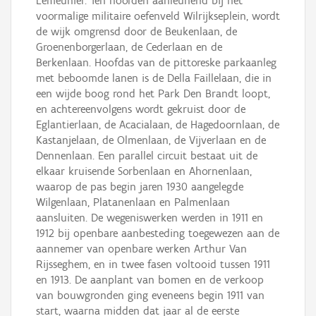
Lemeunier. Ten noorden aanleunend bij het
voormalige militaire oefenveld Wilrijkseplein, wordt
de wijk omgrensd door de Beukenlaan, de
Groenenborgerlaan, de Cederlaan en de
Berkenlaan. Hoofdas van de pittoreske parkaanleg
met beboomde lanen is de Della Faillelaan, die in
een wijde boog rond het Park Den Brandt loopt,
en achtereenvolgens wordt gekruist door de
Eglantierlaan, de Acacialaan, de Hagedoornlaan, de
Kastanjelaan, de Olmenlaan, de Vijverlaan en de
Dennenlaan. Een parallel circuit bestaat uit de
elkaar kruisende Sorbenlaan en Ahornenlaan,
waarop de pas begin jaren 1930 aangelegde
Wilgenlaan, Platanenlaan en Palmenlaan
aansluiten. De wegeniswerken werden in 1911 en
1912 bij openbare aanbesteding toegewezen aan de
aannemer van openbare werken Arthur Van
Rijsseghem, en in twee fasen voltooid tussen 1911
en 1913. De aanplant van bomen en de verkoop
van bouwgronden ging eveneens begin 1911 van
start, waarna midden dat jaar al de eerste