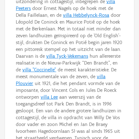
uitzondering in cottagestijl, inbegrepen de
villa
Peeters
door Ernest Nagels op de hoek met de
Della Faillelaan, en de
villa Hebbelynck-Rosa
door
Léopold De Coninck en Maurice Potié op de hoek
met de Berkenlaan. Met in totaal niet minder dan
zeven landhuizen geïnspireerd op de 'Old English'-
stijl, drukten De Coninck en Potié begin jaren 1920
een pittoresk stempel op het uitzicht van de laan.
Daarvan is de
villa Tyck-Vekemans
hun allereerste
realisatie in de Nieuw-Parkwijk “Den Brandt”, en
de
villa "Coccinelle"
de meest karakteristieke. De
meest monumentale van de zeven, de
villa
Plouvier
uit 1921, die het pendant vormde van de
imposante, door Vincent Cols en Jules De Roeck
ontworpen
villa Lee
aan weerszij van de
toegangsdreef tot Park Den Brandt, is in 1996
gesloopt. Een van de andere grotere landhuizen in
cottagestijl, de villa in opdracht van Willy De Vos
door vader en zoon Michel en Jan De Braey
(voorheen Hagedoornlaan 5) was al sinds 1965 uit
het straatbeeld verdwenen. Typisch voor de