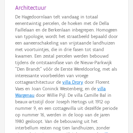
Architectuur
De Hagedoornlaan telt vandaag in totaal
eenentwintig percelen, de hoeken met de Della
Faillelaan en de Berkenlaan inbegrepen. Homogeen
van typologie, wordt het straatbeeld bepaald door
een aaneenschakeling van vrijstaande landhuizen
met voortuintjes, die in drie fasen tot stand
kwamen. Een zestal percelen werden bebouwd
tijdens de ontstaansfase van de Nieuw-Parkwijk
"Den Brandt" vóór de Eerste Wereldoorlog, met als
interessante voorbeelden van vroege
cottagearchitectuur de
villa Drory
door Florent
Vaes en Joan Coninck Westenberg, en de
villa
Wargenau
door Willie Pijl. De villa Camille Bal in
beaux-artsstijl door Joseph Hertogs uit 1912 op
nummer 9, en een cottagevilla uit dezelfde periode
op nummer 16, werden in de loop van de jaren
1980 gesloopt. Van de bebouwing uit het
interbellum resten nog tien landhuizen, zonder