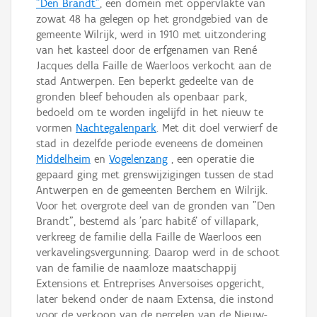
"Den Brandt"
, een domein met oppervlakte van
zowat 48 ha gelegen op het grondgebied van de
gemeente Wilrijk, werd in 1910 met uitzondering
van het kasteel door de erfgenamen van René
Jacques della Faille de Waerloos verkocht aan de
stad Antwerpen. Een beperkt gedeelte van de
gronden bleef behouden als openbaar park,
bedoeld om te worden ingelijfd in het nieuw te
vormen
Nachtegalenpark
. Met dit doel verwierf de
stad in dezelfde periode eveneens de domeinen
Middelheim
en
Vogelenzang
, een operatie die
gepaard ging met grenswijzigingen tussen de stad
Antwerpen en de gemeenten Berchem en Wilrijk.
Voor het overgrote deel van de gronden van "Den
Brandt", bestemd als 'parc habité' of villapark,
verkreeg de familie della Faille de Waerloos een
verkavelingsvergunning. Daarop werd in de schoot
van de familie de naamloze maatschappij
Extensions et Entreprises Anversoises opgericht,
later bekend onder de naam Extensa, die instond
voor de verkoop van de percelen van de Nieuw-