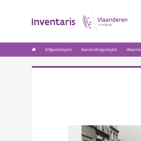
Inventaris
Erfgoedobject
Aanduidingsobject
Waarne