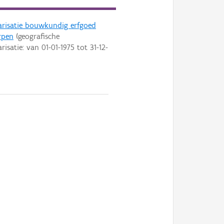
arisatie bouwkundig erfgoed
rpen
(geografische
arisatie: van
01-01-1975
tot
31-12-