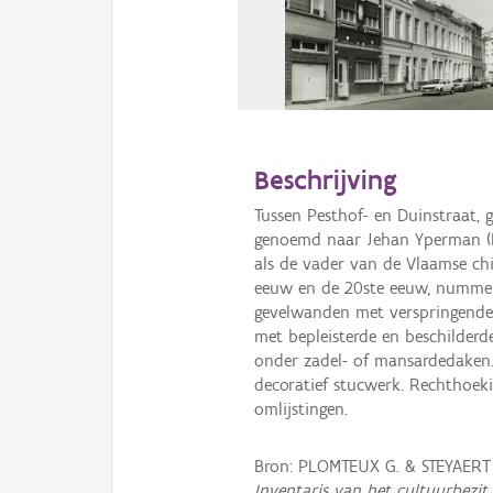
Beschrijving
Tussen Pesthof- en Duinstraat,
genoemd naar Jehan Yperman (Ie
als de vader van de Vlaamse ch
eeuw en de 20ste eeuw, nummer
gevelwanden met verspringende kr
met bepleisterde en beschilderd
onder zadel- of mansardedaken. 
decoratief stucwerk. Rechthoe
omlijstingen.
Bron: PLOMTEUX G. & STEYAERT
Inventaris van het cultuurbezit