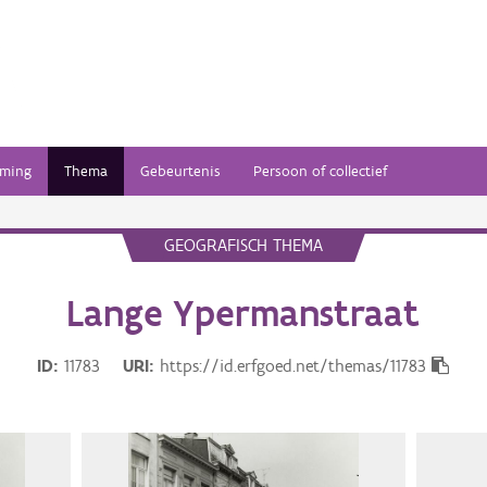
ming
Thema
Gebeurtenis
Persoon of collectief
GEOGRAFISCH THEMA
Lange Ypermanstraat
ID
11783
URI
https://id.erfgoed.net/themas/11783