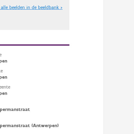
 alle beelden in de beeldbank >
e
pen
te
pen
eente
pen
Ypermanstraat
Ypermanstraat (Antwerpen)