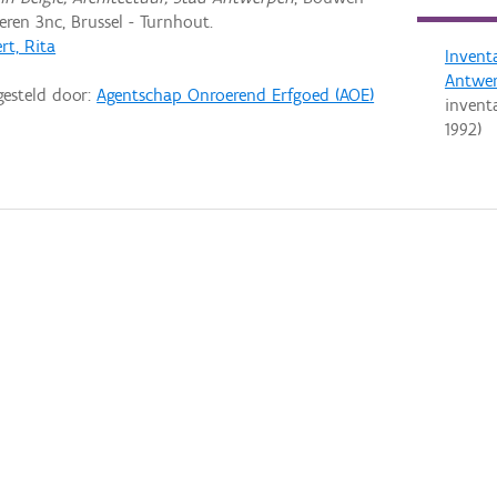
ren 3nc, Brussel - Turnhout.
rt, Rita
Invent
Antwe
gesteld door:
Agentschap Onroerend Erfgoed (AOE)
invent
1992
)