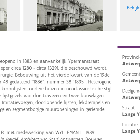
Bekijk
Provinci
 geopend in 1883 en aanvankelijk Ypermanstraat
Antwer
per circa 1280 - circa 1329), die beschouwd wordt
Gemeen
irurgie. Bebouwing uit het vierde kwart van de 19de
Antwer
 48 gedateerd "1886", nummer 38 "1895". Heterogene
oonlijsten; oudere huizen in neoclassicistische stijl
Deelgem
e lijstgevels van drie traveeën en twee bouwlagen
Antwer
Imitatievoegen, doorlopende lijsten, lekdrempels en
Straat
kige en segmentbogige muuropeningen in geriemde
Lange 
Locatie
Lange 
 R. met medewerking van WYLLEMAN L. 1989:
 in België, Architectuur, Stad Antwerpen
, Bouwen