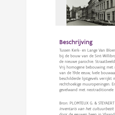
Beschrijving
Tussen Kerk- en Lange Van Bloe
bij de bouw van de Sint-Willib
de nieuwe parochie. Straatbeeld
Vrij homogene bebouwing met ne
van de 19de eeuw, (vele bouwaan
beschilderde lijstgevels verrij
rechthoekige muuropeningen. En
gevelwand met neotraditionele 
Bron: PLOMTEUX G. & STEYAERT
Inventaris van het cultuurbezit
door de eeuwen heen in Vlaande