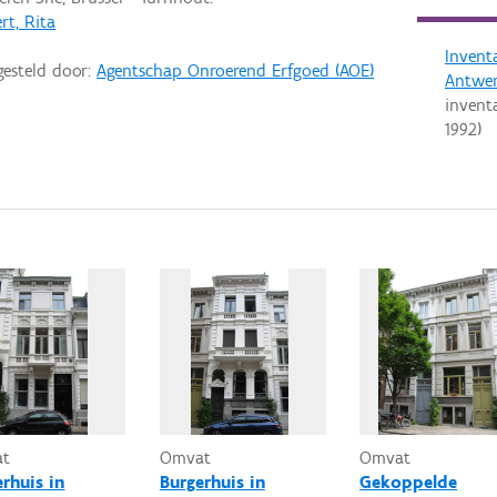
rt, Rita
Invent
gesteld door:
Agentschap Onroerend Erfgoed (AOE)
Antwe
invent
1992
)
at
Omvat
Omvat
erhuis in
Burgerhuis in
Gekoppelde