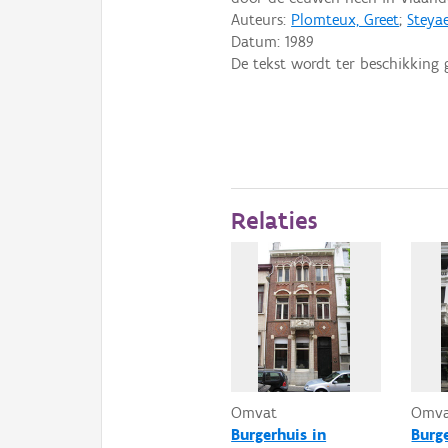
Auteurs:
Plomteux, Greet
;
Steyae
Datum:
1989
De tekst wordt ter beschikking 
Relaties
Omvat
Omv
Burgerhuis in
Burg