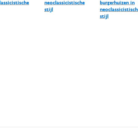
assicistische
neoclassicistische
burgerhuizen in
stijl
neoclassicistisch
stijl