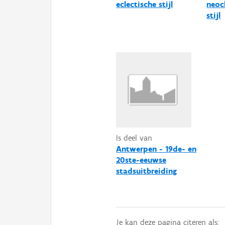
eclectische stijl
neocl
stijl
Is deel van
Antwerpen - 19de- en
20ste-eeuwse
stadsuitbreiding
Je kan deze pagina citeren als: