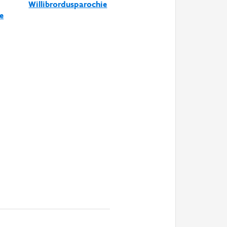
Willibrordusparochie
e