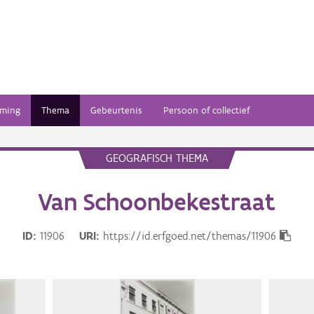
ming
Thema
Gebeurtenis
Persoon of collectief
GEOGRAFISCH THEMA
Van Schoonbekestraat
ID
11906
URI
https://id.erfgoed.net/themas/11906