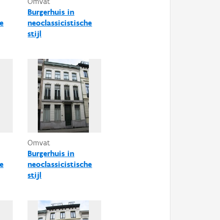
Omvat
Burgerhuis in
e
neoclassicistische
stijl
Omvat
Burgerhuis in
e
neoclassicistische
stijl