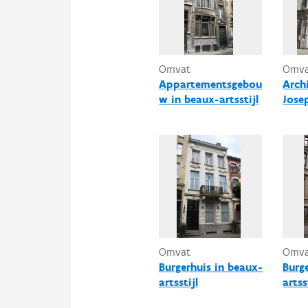
Omvat
Omv
Appartementsgebou
Arch
w in beaux-artsstijl
Jose
Omvat
Omv
Burgerhuis in beaux-
Burg
artsstijl
artss