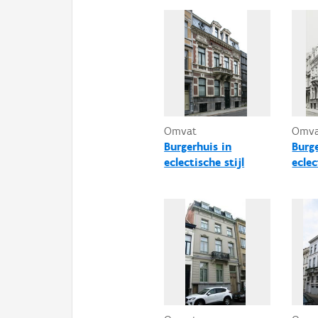
Omvat
Omv
Burgerhuis in
Burg
eclectische stijl
eclec