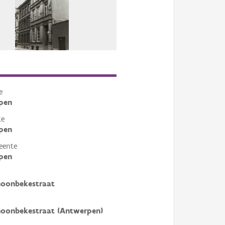
e
pen
te
pen
eente
pen
hoonbekestraat
hoonbekestraat (Antwerpen)