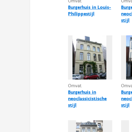
Omvat
Omv
Burgerhuis in Louis-
Burg
Philippestijl
neocl
stijl
Omvat
Omv
Burgerhuis in
Burg
neoclassicistische
neocl
stijl
stijl