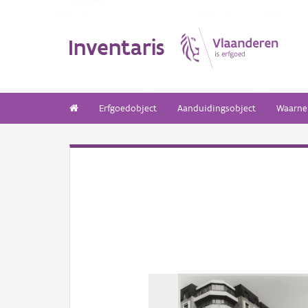
Inventaris
Erfgoedobject
Aanduidingsobject
Waarne