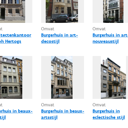
at
Omvat
Omvat
itectenkantoor
Burgerhuis in art-
Burgerhuis in art
ph Hertogs
decostijl
nouveaustijl
at
Omvat
Omvat
erhuis in beaux-
Burgerhuis in beaux-
Burgerhuis in
tijl
artsstijl
eclectische stijl