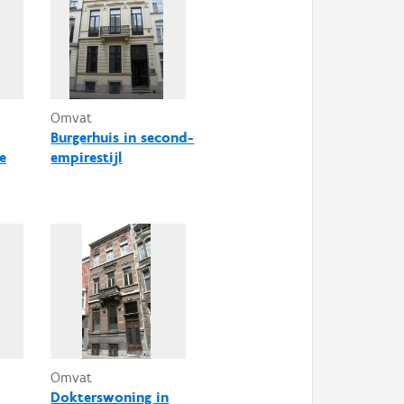
Omvat
Burgerhuis in second-
e
empirestijl
Omvat
Dokterswoning in