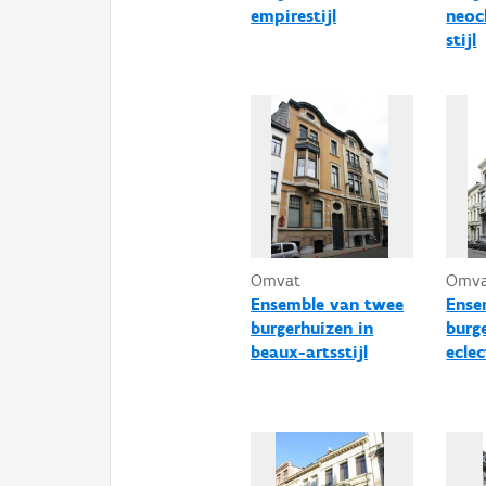
empirestijl
neocl
stijl
Omvat
Omv
Ensemble van twee
Ense
burgerhuizen in
burg
beaux-artsstijl
eclec