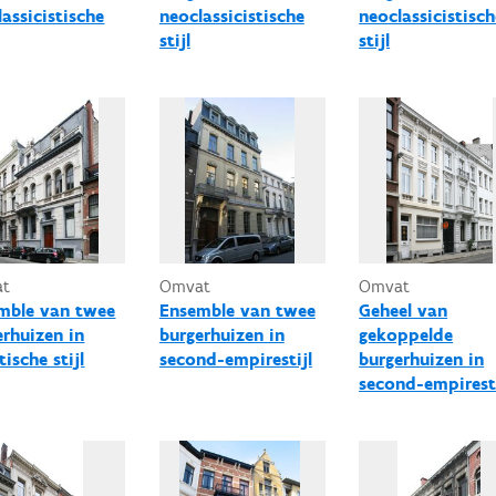
assicistische
neoclassicistische
neoclassicistisch
stijl
stijl
at
Omvat
Omvat
mble van twee
Ensemble van twee
Geheel van
erhuizen in
burgerhuizen in
gekoppelde
tische stijl
second-empirestijl
burgerhuizen in
second-empiresti