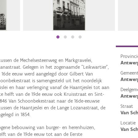
Provinci
tussen de Mechelsesteenweg en Markgravelei,
Antwer
nastraat. Gelegen in het zogenaamde "Leikwartier",
Gemeen
 16de eeuw werd aangelegd door Gilbert Van
Antwer
oonbekestraat is samengesteld uit het noordelijk
lei en haar verlenging vanaf de Haantjeslei tot aan
Deelgem
te helft van de 19de eeuw ook Kruisstraat en Sint-
Antwer
846 Van Schoonbekestraat naar de 16de-eeuwse
Straat
 tussen de Haantjeslei en de Lange Lozanastraat, de
Van Sc
elegd in 1854.
Locatie
ogene bebouwing van burger- en herenhuizen,
Van Sc
lft van de 19de eeuw tot aan de Eerste