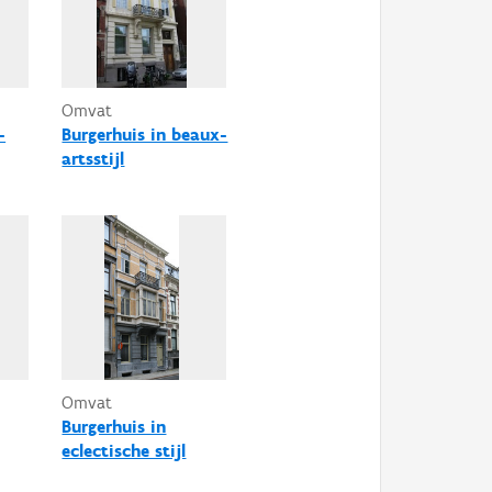
Omvat
-
Burgerhuis in beaux-
artsstijl
Omvat
Burgerhuis in
eclectische stijl