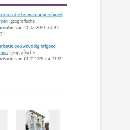
entarisatie bouwkundig erfgoed
rpen
(geografische
arisatie: van
10-02-2010
tot
31-
22
)
arisatie bouwkundig erfgoed
rpen
(geografische
arisatie: van
01-01-1975
tot
31-12-