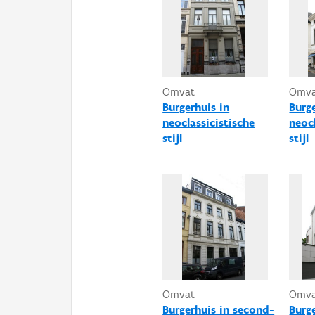
Omvat
Omv
Burgerhuis in
Burg
neoclassicistische
neocl
stijl
stijl
Omvat
Omv
Burgerhuis in second-
Burg