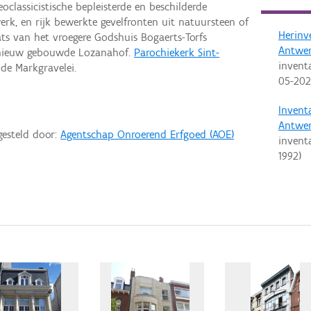
oclassicistische bepleisterde en beschilderde
erk, en rijk bewerkte gevelfronten uit natuursteen of
Herinv
ts van het vroegere Godshuis Bogaerts-Torfs
Antwe
 nieuw gebouwde Lozanahof.
Parochiekerk Sint-
invent
de Markgravelei.
05-20
Invent
Antwe
gesteld door:
Agentschap Onroerend Erfgoed (AOE)
invent
1992
)