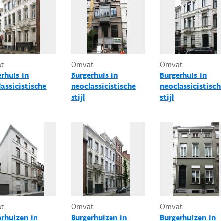
at
Omvat
Omvat
erhuis in
Burgerhuis in
Burgerhuis in
assicistische
neoclassicistische
neoclassicistisch
stijl
stijl
at
Omvat
Omvat
erhuizen in
Burgerhuizen in
Burgerhuizen in