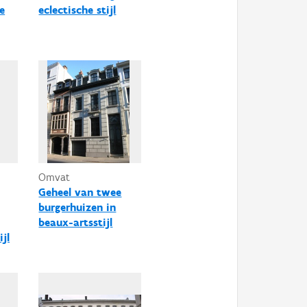
e
eclectische stijl
Omvat
Geheel van twee
burgerhuizen in
beaux-artsstijl
jl