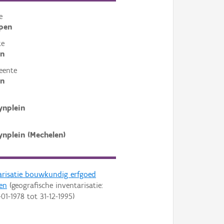
e
pen
te
en
eente
en
ynplein
ynplein (Mechelen)
arisatie bouwkundig erfgoed
en
(geografische inventarisatie:
-01-1978
tot
31-12-1995
)