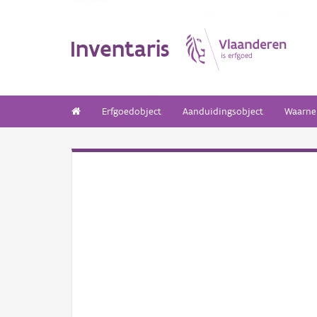
Inventaris
Erfgoedobject
Aanduidingsobject
Waarne