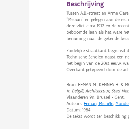
Beschrijving
Tussen A.B.-straat en Arme Cla
"Melaan" en gelegen aan de rech
deze vliet circa 1912 en de rece
beboomde laan als het ware het 
benaming naar de gekende beiaar
Zuidelijke straatkant begrensd
Technische Scholen naast een 
het begin van de 20st eeuw, wa
Overkant getypeerd door de acht
Bron: EEMAN M., KENNES H. & 
in België, Architectuur, Stad Me
Vlaanderen 9n, Brussel - Gent.
Auteurs:
Eeman, Michèle
;
Mondel
Datum:
1984
De tekst wordt ter beschikking 