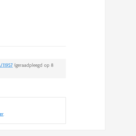
s/11957
(geraadpleegd op
8
er
.