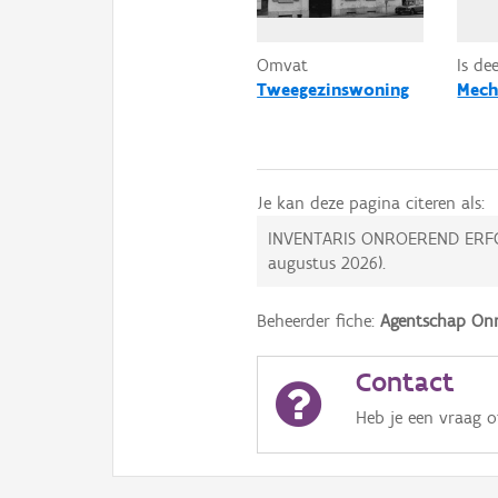
Omvat
Is de
Tweegezinswoning
Mech
Je kan deze pagina citeren als:
INVENTARIS ONROEREND ERF
augustus 2026
).
Beheerder fiche:
Agentschap Onr
Contact
Heb je een vraag 