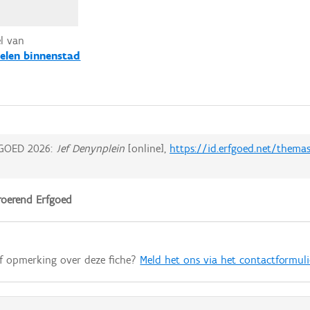
el van
elen binnenstad
GOED 2026:
Jef Denynplein
[online],
https://id.erfgoed.net/thema
oerend Erfgoed
of opmerking over deze fiche?
Meld het ons via het contactformuli