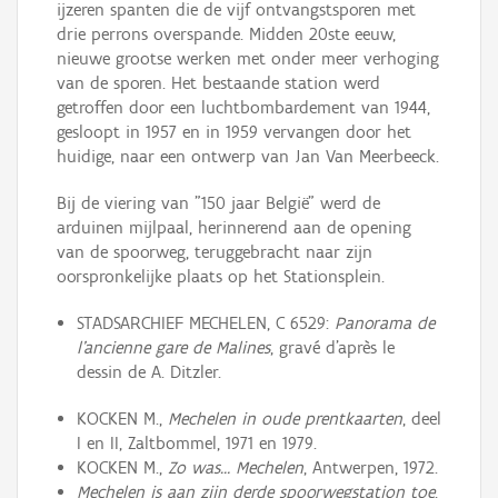
ijzeren spanten die de vijf ontvangstsporen met
drie perrons overspande. Midden 20ste eeuw,
nieuwe grootse werken met onder meer verhoging
van de sporen. Het bestaande station werd
getroffen door een luchtbombardement van 1944,
gesloopt in 1957 en in 1959 vervangen door het
huidige, naar een ontwerp van Jan Van Meerbeeck.
Bij de viering van "150 jaar België" werd de
arduinen mijlpaal, herinnerend aan de opening
van de spoorweg, teruggebracht naar zijn
oorspronkelijke plaats op het Stationsplein.
STADSARCHIEF MECHELEN, C 6529:
Panorama de
l'ancienne gare de Malines
, gravé d'après le
dessin de A. Ditzler.
KOCKEN M.,
Mechelen in oude prentkaarten
, deel
I en II, Zaltbommel, 1971 en 1979.
KOCKEN M.,
Zo was… Mechelen
, Antwerpen, 1972.
Mechelen is aan zijn derde spoorwegstation toe
,