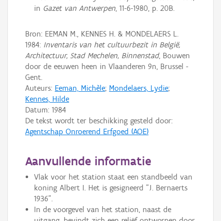
in
Gazet van Antwerpen
, 11-6-1980, p. 20B.
Bron: EEMAN M., KENNES H. & MONDELAERS L.
1984:
Inventaris van het cultuurbezit in België,
Architectuur, Stad Mechelen, Binnenstad
, Bouwen
door de eeuwen heen in Vlaanderen 9n, Brussel -
Gent.
Auteurs:
Eeman, Michèle
;
Mondelaers, Lydie
;
Kennes, Hilde
Datum:
1984
De tekst wordt ter beschikking gesteld door:
Agentschap Onroerend Erfgoed (AOE)
Aanvullende informatie
Vlak voor het station staat een standbeeld van
koning Albert I. Het is gesigneerd "J. Bernaerts
1936".
In de voorgevel van het station, naast de
uitgang, bevindt zich een reliëf ontworpen door