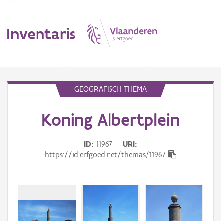
Inventaris
MENU
GEOGRAFISCH THEMA
Koning Albertplein
Erfgoedobject
Aanduidingsobject
ID
11967
URI
https://id.erfgoed.net/themas/11967
Waarneming
Thema
Gebeurtenis