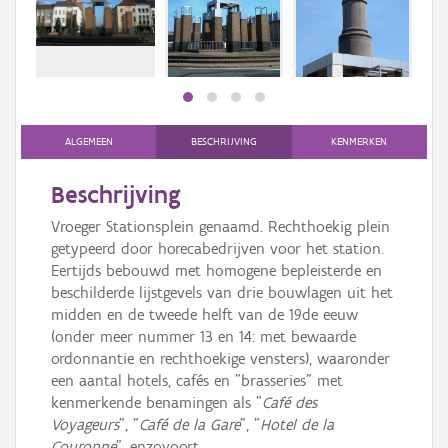
Persoon of collectief
Downloads
Hergebruik
Aanmelden
ALGEMEEN
BESCHRIJVING
KENMERKEN
Beschrijving
Vroeger Stationsplein genaamd. Rechthoekig plein
getypeerd door horecabedrijven voor het station.
Eertijds bebouwd met homogene bepleisterde en
beschilderde lijstgevels van drie bouwlagen uit het
midden en de tweede helft van de 19de eeuw
(onder meer nummer 13 en 14: met bewaarde
ordonnantie en rechthoekige vensters), waaronder
een aantal hotels, cafés en "brasseries" met
kenmerkende benamingen als "
Café des
Voyageurs
", "
Café de la Gare
", "
Hotel de la
Couronne
", enzovoort.