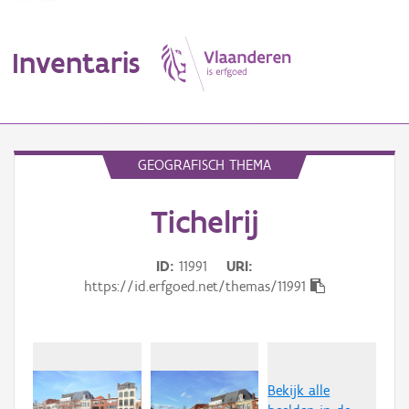
Inventaris
MENU
GEOGRAFISCH THEMA
Tichelrij
Erfgoedobject
Aanduidingsobject
ID
11991
URI
https://id.erfgoed.net/themas/11991
Waarneming
Thema
Gebeurtenis
Bekijk alle