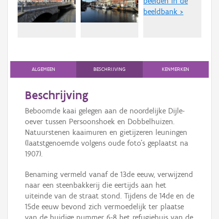
beelden in de
Persoon of collectief
beeldbank >
Downloads
Hergebruik
Aanmelden
ALGEMEEN
BESCHRIJVING
KENMERKEN
Beschrijving
Beboomde kaai gelegen aan de noordelijke Dijle-
oever tussen Persoonshoek en Dobbelhuizen.
Natuurstenen kaaimuren en gietijzeren leuningen
(laatstgenoemde volgens oude foto's geplaatst na
1907).
Benaming vermeld vanaf de 13de eeuw, verwijzend
naar een steenbakkerij die eertijds aan het
uiteinde van de straat stond. Tijdens de 14de en de
15de eeuw bevond zich vermoedelijk ter plaatse
van de huidige nummer 6-8 het refugiehuis van de