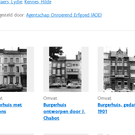
aers, Lydie
;
Kennes, Hilde
gesteld door:
Agentschap Onroerend Erfgoed (AOE)
at
Omvat
Omvat
erhuis met
Burgerhuis
Burgerhuis, geda
ons
ontworpen door J.
1901
Chabot