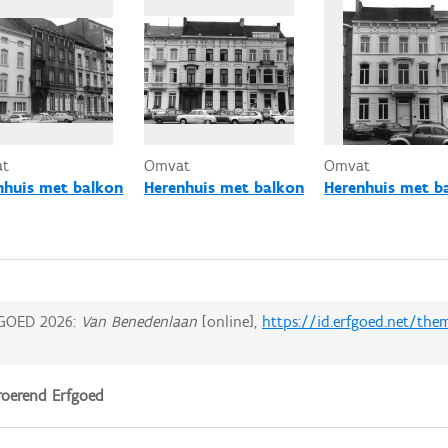
at
Omvat
Omvat
nhuis met balkon
Herenhuis met balkon
Herenhuis met b
GOED 2026:
Van Benedenlaan
[online],
https://id.erfgoed.net/the
oerend Erfgoed