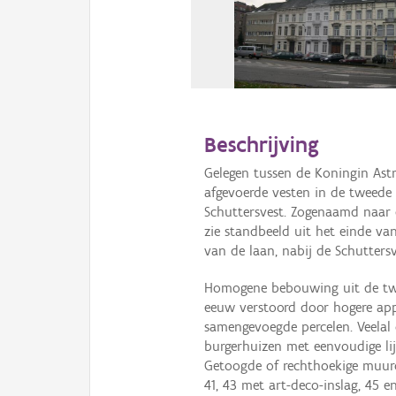
Beschrijving
Gelegen tussen de Koningin Astr
afgevoerde vesten in de tweede 
Schuttersvest. Zogenaamd naar d
zie standbeeld uit het einde va
van de laan, nabij de Schuttersv
Homogene bebouwing uit de twe
eeuw verstoord door hogere ap
samengevoegde percelen. Veela
burgerhuizen met eenvoudige lij
Getoogde of rechthoekige muuro
41, 43 met art-deco-inslag, 45 e