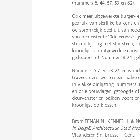
(nummers 8, 44, 57, 59 en 62).
Ook meer uitgewerkte burger- 
gebruik van sierlijke balkons e
oorspronkelijk deel uit van ree
van bepleisterde 19de-eeuwse l
stucomlijsting met sluitsteen; 
kroonlijst op uitgewerkte con
gedecapeerd). Nummer 18-24: gel
Nummers 5-7 en 23-27: eenvoudig
traveeën en twee en een halve
in vlakke omlijsting. Nummers 3
en drie bouwlagen; getoogde of
deurvenster en balkon voorzien 
kroonlijst op klossen.
Bron: EEMAN M., KENNES H. & 
in België, Architectuur, Stad Me
Vlaanderen 9n, Brussel - Gent.