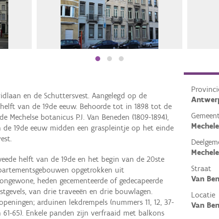
Provinci
idlaan en de Schuttersvest. Aangelegd op de
Antwer
helft van de 19de eeuw. Behoorde tot in 1898 tot de
Gemeen
e Mechelse botanicus P.J. Van Beneden (1809-1894),
Mechel
n de 19de eeuw midden een graspleintje op het einde
est.
Deelgem
Mechel
ede helft van de 19de en het begin van de 20ste
Straat
partementsgebouwen opgetrokken uit
Van Be
l ongewone, heden gecementeerde of gedecapeerde
stgevels, van drie traveeën en drie bouwlagen.
Locatie
peningen; arduinen lekdrempels (nummers 11, 12, 37-
Van Ben
n 61-65). Enkele panden zijn verfraaid met balkons