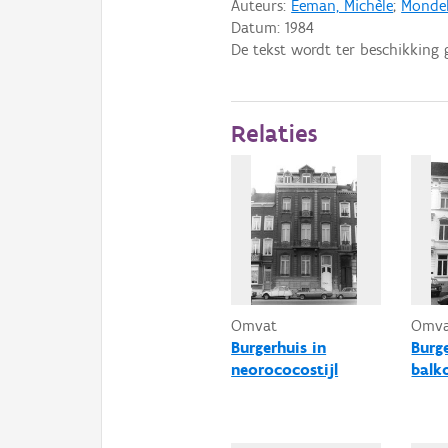
Auteurs:
Eeman, Michèle
;
Mondel
Datum:
1984
De tekst wordt ter beschikking 
Relaties
Omvat
Omv
Burgerhuis in
Burg
neorococostijl
balk