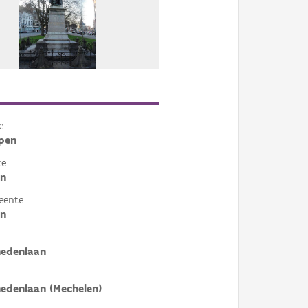
e
pen
te
en
eente
en
nedenlaan
edenlaan (Mechelen)