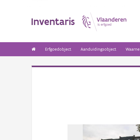
Inventaris
Erfgoedobject
Aanduidingsobject
Waarne