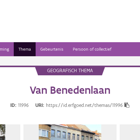
ming
Thema
Gebeurtenis
Persoon of collectief
GEOGRAFISCH THEMA
Van Benedenlaan
ID
11996
URI
https://id.erfgoed.net/themas/11996