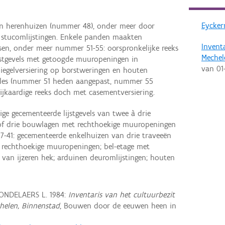
Eycker
en herenhuizen (nummer 48), onder meer door
n stucomlijstingen. Enkele panden maakten
Invent
ksen, onder meer nummer 51-55: oorspronkelijke reeks
Mechel
ijstgevels met getoogde muuropeningen in
van
01
spiegelversiering op borstweringen en houten
soles (nummer 51 heden aangepast, nummer 55
ijkaardige reeks doch met casementversiering.
e gecementeerde lijstgevels van twee à drie
 of drie bouwlagen met rechthoekige muuropeningen
7-41: gecementeerde enkelhuizen van drie traveeën
 rechthoekige muuropeningen; bel-etage met
van ijzeren hek; arduinen deuromlijstingen; houten
MONDELAERS L. 1984:
Inventaris van het cultuurbezit
chelen, Binnenstad
, Bouwen door de eeuwen heen in