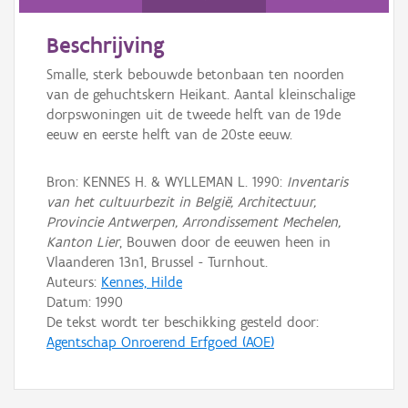
Persoon of collectief
Beschrijving
Downloads
Smalle, sterk bebouwde betonbaan ten noorden
Hergebruik
van de gehuchtskern Heikant. Aantal kleinschalige
dorpswoningen uit de tweede helft van de 19de
Aanmelden
eeuw en eerste helft van de 20ste eeuw.
Bron: KENNES H. & WYLLEMAN L. 1990:
Inventaris
van het cultuurbezit in België, Architectuur,
Provincie Antwerpen, Arrondissement Mechelen,
Kanton Lier
, Bouwen door de eeuwen heen in
Vlaanderen 13n1, Brussel - Turnhout.
Auteurs:
Kennes, Hilde
Datum:
1990
De tekst wordt ter beschikking gesteld door:
Agentschap Onroerend Erfgoed (AOE)