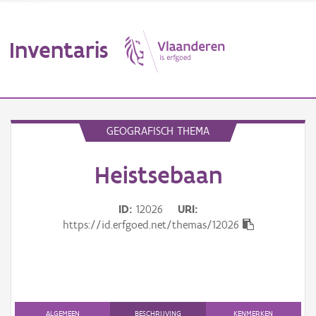
Inventaris
MENU
GEOGRAFISCH THEMA
Heistsebaan
Erfgoedobject
Aanduidingsobject
ID
12026
URI
https://id.erfgoed.net/themas/12026
Waarneming
Thema
Gebeurtenis
ALGEMEEN
BESCHRIJVING
KENMERKEN