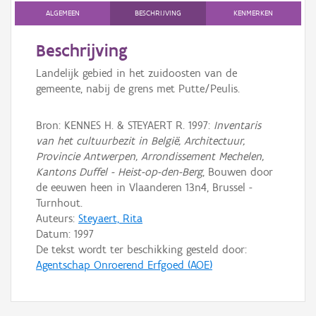
ALGEMEEN
BESCHRIJVING
KENMERKEN
Persoon of collectief
Beschrijving
Downloads
Landelijk gebied in het zuidoosten van de
Hergebruik
gemeente, nabij de grens met Putte/Peulis.
Aanmelden
Bron: KENNES H. & STEYAERT R. 1997:
Inventaris
van het cultuurbezit in België, Architectuur,
Provincie Antwerpen, Arrondissement Mechelen,
Kantons Duffel - Heist-op-den-Berg
, Bouwen door
de eeuwen heen in Vlaanderen 13n4, Brussel -
Turnhout.
Auteurs:
Steyaert, Rita
Datum:
1997
De tekst wordt ter beschikking gesteld door:
Agentschap Onroerend Erfgoed (AOE)