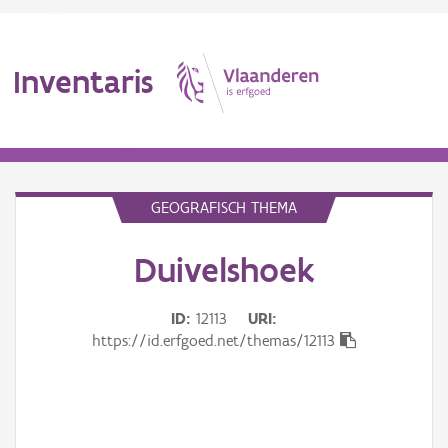
Inventaris
MENU
GEOGRAFISCH THEMA
Duivelshoek
Erfgoedobject
Aanduidingsobject
ID
12113
URI
https://id.erfgoed.net/themas/12113
Waarneming
Thema
Gebeurtenis