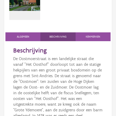
Persoon of collectief
Downloads
Hergebruik
Aanmelden
ALGEMEEN
BESCHRIJVING
KENMERKEN
Beschrijving
De Oostmoerstraat is een landelijke straat die
vanaf "Het Oosthof" doorloopt tot aan de statige
hekpijlers van een groot privaat bosdomein op de
grens met Sint-Andries. De straat is genoemd naar
de "Oostmoer": ten zuiden van de Hoge Dijken
lagen de Oost- en de Zuidmoer. De Oostmoer lag
in de oostelijke helft van de fiscus Snellegem, ten
oosten van "Het Oosthof". Het was een
uitgestrekte moere, want ze kreeg ook de naam
"Grote Ydemoere", aan de zuidgrens door een barm
afgedamd. In 1478 was er reeds een deel