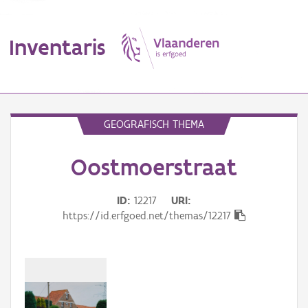
Inventaris
MENU
GEOGRAFISCH THEMA
Oostmoerstraat
Erfgoedobject
Aanduidingsobject
ID
12217
URI
https://id.erfgoed.net/themas/12217
Waarneming
Thema
Gebeurtenis