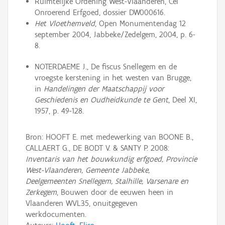
Ruimtelijke Ordening West-Vlaanderen, Cel
Onroerend Erfgoed, dossier DW000616.
Het Vloethemveld
, Open Monumentendag 12
september 2004, Jabbeke/Zedelgem, 2004, p. 6-
8.
NOTERDAEME J., De fiscus Snellegem en de
vroegste kerstening in het westen van Brugge,
in
Handelingen der Maatschappij voor
Geschiedenis en Oudheidkunde te Gent
, Deel XI,
1957, p. 49-128.
Bron: HOOFT E. met medewerking van BOONE B.,
CALLAERT G., DE BODT V. & SANTY P. 2008:
Inventaris van het bouwkundig erfgoed, Provincie
West-Vlaanderen, Gemeente Jabbeke,
Deelgemeenten Snellegem, Stalhille, Varsenare en
Zerkegem
, Bouwen door de eeuwen heen in
Vlaanderen WVL35, onuitgegeven
werkdocumenten.