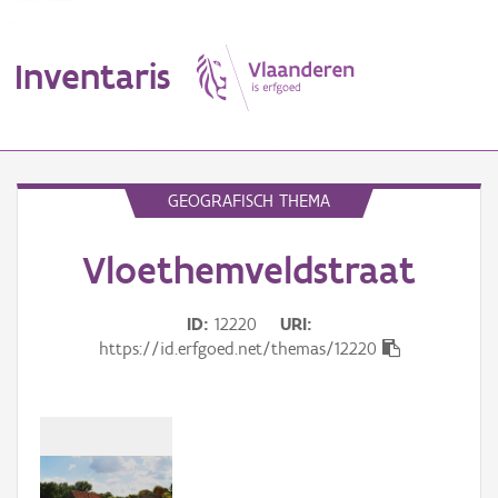
Inventaris
MENU
GEOGRAFISCH THEMA
Vloethemveldstraat
Erfgoedobject
Aanduidingsobject
ID
12220
URI
https://id.erfgoed.net/themas/12220
Waarneming
Thema
Gebeurtenis