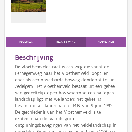
Persoon of collectief
Downloads
Hergebruik
Aanmelden
ALGEMEEN
BESCHRIJVING
KENMERKEN
Beschrijving
De Vloethemveldstraat is een weg die vanaf de
Eernegemweg naar het Vloethemveld loopt, en
daar als een onverharde bosweg doorloopt tot in
Zedelgem. Het Vloethemveld bestaat uit een geheel
van gedeeltelijk open bos waarrond een halfopen
landschap ligt met weilanden; het geheel is
beschermd als landschap bij M.B. van 9 juni 1995.
De geschiedenis van het Vloethemveld is te
relateren aan die van de grote
ontginningsbewegingen van het heidelandschap in
noordelijk Binnen-Vlaanderen, vanaf circa 1000 na