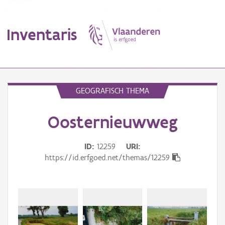
Inventaris
MENU
GEOGRAFISCH THEMA
Oosternieuwweg
Erfgoedobject
Aanduidingsobject
ID
12259
URI
https://id.erfgoed.net/themas/12259
Waarneming
Thema
Gebeurtenis