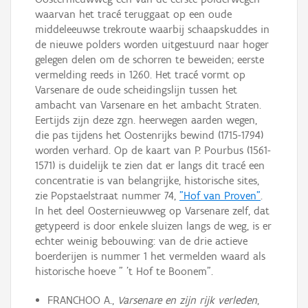
waarvan het tracé teruggaat op een oude
middeleeuwse trekroute waarbij schaapskuddes in
de nieuwe polders worden uitgestuurd naar hoger
gelegen delen om de schorren te beweiden; eerste
vermelding reeds in 1260. Het tracé vormt op
Varsenare de oude scheidingslijn tussen het
ambacht van Varsenare en het ambacht Straten.
Eertijds zijn deze zgn. heerwegen aarden wegen,
die pas tijdens het Oostenrijks bewind (1715-1794)
worden verhard. Op de kaart van P. Pourbus (1561-
1571) is duidelijk te zien dat er langs dit tracé een
concentratie is van belangrijke, historische sites,
zie Popstaelstraat nummer 74,
"Hof van Proven"
.
In het deel Oosternieuwweg op Varsenare zelf, dat
getypeerd is door enkele sluizen langs de weg, is er
echter weinig bebouwing: van de drie actieve
boerderijen is nummer 1 het vermelden waard als
historische hoeve " 't Hof te Boonem".
FRANCHOO A.,
Varsenare en zijn rijk verleden
,