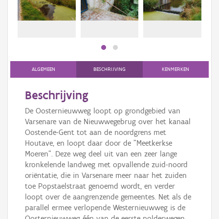
Persoon of collectief
Downloads
Hergebruik
Aanmelden
ALGEMEEN
BESCHRIJVING
KENMERKEN
Beschrijving
De Oosternieuwweg loopt op grondgebied van
Varsenare van de Nieuwwegebrug over het kanaal
Oostende-Gent tot aan de noordgrens met
Houtave, en loopt daar door de "Meetkerkse
Moeren". Deze weg deel uit van een zeer lange
kronkelende landweg met opvallende zuid-noord
oriëntatie, die in Varsenare meer naar het zuiden
toe Popstaelstraat genoemd wordt, en verder
loopt over de aangrenzende gemeentes. Net als de
parallel ermee verlopende Westernieuwweg is de
Oosternieuwweg één van de eerste polderwegen