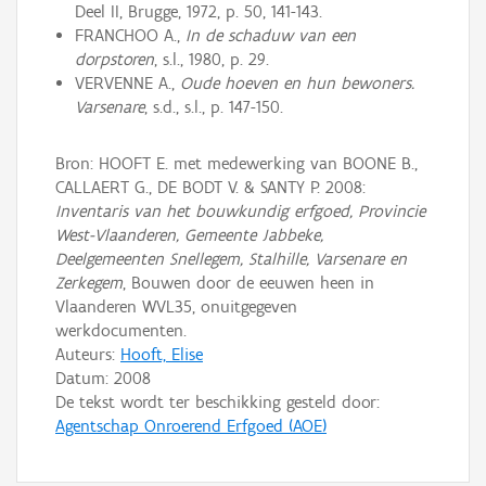
Deel II, Brugge, 1972, p. 50, 141-143.
FRANCHOO A.,
In de schaduw van een
dorpstoren
, s.l., 1980, p. 29.
VERVENNE A.,
Oude hoeven en hun bewoners.
Varsenare
, s.d., s.l., p. 147-150.
Bron: HOOFT E. met medewerking van BOONE B.,
CALLAERT G., DE BODT V. & SANTY P. 2008:
Inventaris van het bouwkundig erfgoed, Provincie
West-Vlaanderen, Gemeente Jabbeke,
Deelgemeenten Snellegem, Stalhille, Varsenare en
Zerkegem
, Bouwen door de eeuwen heen in
Vlaanderen WVL35, onuitgegeven
werkdocumenten.
Auteurs:
Hooft, Elise
Datum:
2008
De tekst wordt ter beschikking gesteld door:
Agentschap Onroerend Erfgoed (AOE)