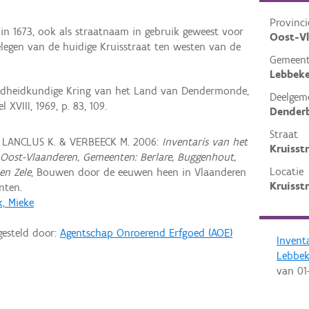
Provinci
d in 1673, ook als straatnaam in gebruik geweest voor
Oost-V
gelegen van de huidige Kruisstraat ten westen van de
Gemeen
Lebbek
dheidkundige Kring van het Land van Dendermonde,
Deelgem
 XVIII, 1969, p. 83, 109.
Denderb
Straat
, LANCLUS K. & VERBEECK M. 2006:
Inventaris van het
Kruisst
Oost-Vlaanderen, Gemeenten: Berlare, Buggenhout,
Locatie
en Zele
, Bouwen door de eeuwen heen in Vlaanderen
Kruisst
nten.
k, Mieke
gesteld door:
Agentschap Onroerend Erfgoed (AOE)
Invent
Lebbe
van
01