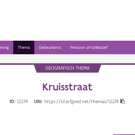
ming
Thema
Gebeurtenis
Persoon of collectief
GEOGRAFISCH THEMA
Kruisstraat
ID
12274
URI
https://id.erfgoed.net/themas/12274