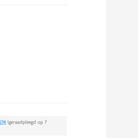
274
(geraadpleegd op
7