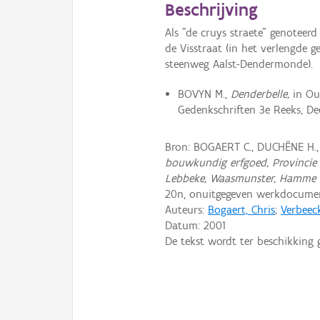
Beschrijving
Als "de cruys straete" genoteer
de Visstraat (in het verlengde 
steenweg Aalst-Dendermonde).
BOVYN M.,
Denderbelle,
in Ou
Gedenkschriften 3e Reeks, Deel
Bron: BOGAERT C., DUCHÊNE H.
bouwkundig erfgoed, Provincie 
Lebbeke, Waasmunster, Hamme 
20n, onuitgegeven werkdocume
Auteurs:
Bogaert, Chris
;
Verbeec
Datum:
2001
De tekst wordt ter beschikking 