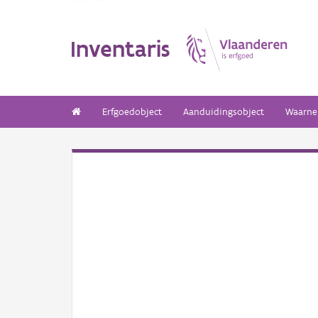
Inventaris
Erfgoedobject
Aanduidingsobject
Waarne