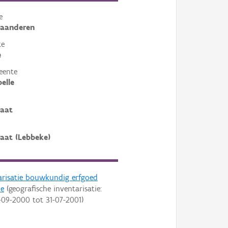
e
laanderen
te
e
eente
elle
raat
raat (Lebbeke)
arisatie bouwkundig erfgoed
ke
(geografische inventarisatie:
-09-2000
tot
31-07-2001
)