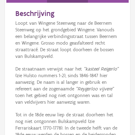
Persoon of collectief
Beschrijving
Downloads
Loopt van Wingene Steenweg naar de Beernem
Hergebruik
Steenweg op het grondgebied Wingene. Vanouds
een belangrijke verbindingsstraat tussen Beernem
Aanmelden
en Wingene. Grosso modo geasfalteerd recht
straattracé. De straat loopt doorheen de bossen
van Bulskampveld.
De straatnaam verwijst naar het
"kasteel Reigerlo"
(zie Hulsto nummers 1-2), sinds 1846-1847 hier
aanwezig. De naam is al langer in gebruik en
refereert aan de zogenaamde
"Reygerloo vijvere"
toen het gebied nog niet ontgonnen was en tal
van veldvijvers hier aanwezig waren.
Tot in de 18de eeuw liep de straat doorheen het
nog niet ontgonnen Bulskampveld (zie
Ferrariskaart 1770-1778). In de tweede helft van de
18de eeuw werden de bossen en de heidegronden