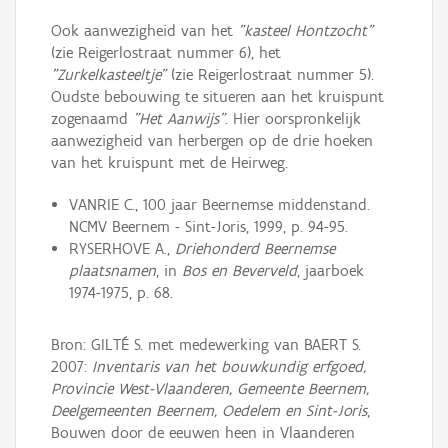
Ook aanwezigheid van het
"kasteel Hontzocht"
(zie Reigerlostraat nummer 6), het
"Zurkelkasteeltje"
(zie Reigerlostraat nummer 5).
Oudste bebouwing te situeren aan het kruispunt
zogenaamd
"Het Aanwijs"
. Hier oorspronkelijk
aanwezigheid van herbergen op de drie hoeken
van het kruispunt met de Heirweg.
VANRIE C., 100 jaar Beernemse middenstand.
NCMV Beernem - Sint-Joris, 1999, p. 94-95.
RYSERHOVE A.,
Driehonderd Beernemse
plaatsnamen
, in
Bos en Beverveld
, jaarboek
1974-1975, p. 68.
Bron: GILTÉ S. met medewerking van BAERT S.
2007:
Inventaris van het bouwkundig erfgoed,
Provincie West-Vlaanderen, Gemeente Beernem,
Deelgemeenten Beernem, Oedelem en Sint-Joris
,
Bouwen door de eeuwen heen in Vlaanderen