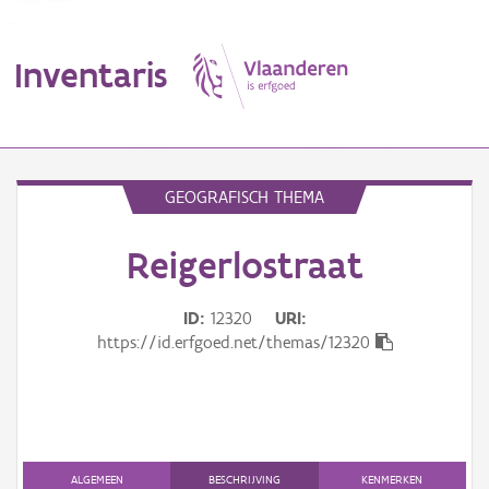
Inventaris
MENU
GEOGRAFISCH THEMA
Reigerlostraat
Erfgoedobject
Aanduidingsobject
ID
12320
URI
https://id.erfgoed.net/themas/12320
Waarneming
Thema
Gebeurtenis
ALGEMEEN
BESCHRIJVING
KENMERKEN