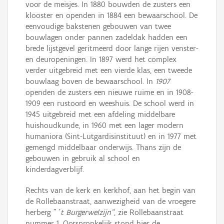
voor de meisjes. In 1880 bouwden de zusters een
klooster en openden in 1884 een bewaarschool. De
eenvoudige bakstenen gebouwen van twee
bouwlagen onder pannen zadeldak hadden een
brede lijstgevel geritmeerd door lange rijen venster-
en deuropeningen. In 1897 werd het complex
verder uitgebreid met een vierde klas, een tweede
bouwlaag boven de bewaarschool. In
1907
openden de zusters een nieuwe ruime en in 1908-
1909 een rustoord en weeshuis. De school werd in
1945 uitgebreid met een afdeling middelbare
huishoudkunde, in 1960 met een lager modern
humaniora (Sint-Lutgardisinstituut) en in 1977 met
gemengd middelbaar onderwijs. Thans zijn de
gebouwen in gebruik al school en
kinderdagverblijf.
Rechts van de kerk en kerkhof, aan het begin van
de Rollebaanstraat, aanwezigheid van de vroegere
herberg " '
t Burgerwelzijn"
, zie Rollebaanstraat
nummer 1. Oorspronkelijk stond hier de