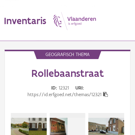
Inventaris
MENU
GEOGRAFISCH THEMA
Rollebaanstraat
Erfgoedobject
Aanduidingsobject
ID
12321
URI
https://id.erfgoed.net/themas/12321
Waarneming
Thema
Gebeurtenis
Beki