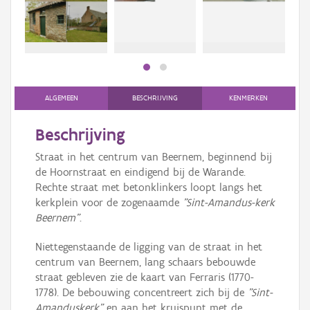
bee
Persoon of collectief
bee
Downloads
Hergebruik
Aanmelden
ALGEMEEN
BESCHRIJVING
KENMERKEN
Beschrijving
Straat in het centrum van Beernem, beginnend bij
de Hoornstraat en eindigend bij de Warande.
Rechte straat met betonklinkers loopt langs het
kerkplein voor de zogenaamde
"Sint-Amandus-kerk
Beernem"
.
Niettegenstaande de ligging van de straat in het
centrum van Beernem, lang schaars bebouwde
straat gebleven zie de kaart van Ferraris (1770-
1778). De bebouwing concentreert zich bij de
"Sint-
Amanduskerk"
en aan het kruispunt met de