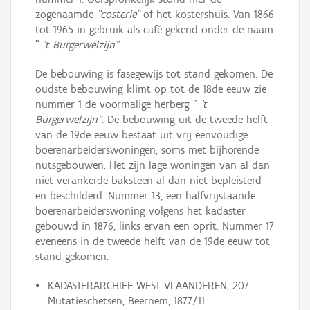
zogenaamde
"costerie"
of het kostershuis. Van 1866
tot 1965 in gebruik als café gekend onder de naam
"
't Burgerwelzijn"
.
De bebouwing is fasegewijs tot stand gekomen. De
oudste bebouwing klimt op tot de 18de eeuw zie
nummer 1 de voormalige herberg "
't
Burgerwelzijn"
. De bebouwing uit de tweede helft
van de 19de eeuw bestaat uit vrij eenvoudige
boerenarbeiderswoningen, soms met bijhorende
nutsgebouwen. Het zijn lage woningen van al dan
niet verankerde baksteen al dan niet bepleisterd
en beschilderd. Nummer 13, een halfvrijstaande
boerenarbeiderswoning volgens het kadaster
gebouwd in 1876, links ervan een oprit. Nummer 17
eveneens in de tweede helft van de 19de eeuw tot
stand gekomen.
KADASTERARCHIEF WEST-VLAANDEREN, 207:
Mutatieschetsen, Beernem, 1877/11.