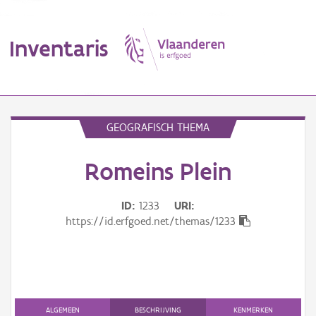
Inventaris
MENU
GEOGRAFISCH THEMA
Romeins Plein
Erfgoedobject
Aanduidingsobject
ID
1233
URI
https://id.erfgoed.net/themas/1233
Waarneming
Thema
Gebeurtenis
ALGEMEEN
BESCHRIJVING
KENMERKEN