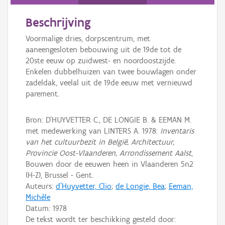
Persoon of collectief
Beschrijving
Downloads
Voormalige dries, dorpscentrum, met
Hergebruik
aaneengesloten bebouwing uit de 19de tot de
20ste eeuw op zuidwest- en noordoostzijde.
Aanmelden
Enkelen dubbelhuizen van twee bouwlagen onder
zadeldak, veelal uit de 19de eeuw met vernieuwd
parement.
Bron: D'HUYVETTER C., DE LONGIE B. & EEMAN M.
met medewerking van LINTERS A. 1978:
Inventaris
van het cultuurbezit in België, Architectuur,
Provincie Oost-Vlaanderen, Arrondissement Aalst
,
Bouwen door de eeuwen heen in Vlaanderen 5n2
(H-Z), Brussel - Gent.
Auteurs:
d'Huyvetter, Clio
;
de Longie, Bea
;
Eeman,
Michèle
Datum:
1978
De tekst wordt ter beschikking gesteld door: