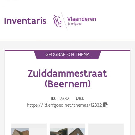
Inventaris
MENU
GEOGRAFISCH THEMA
Zuiddammestraat
Erfgoedobject
(Beernem)
Aanduidingsobject
ID
12332
URI
Waarneming
https://id.erfgoed.net/themas/12332
Thema
Gebeurtenis