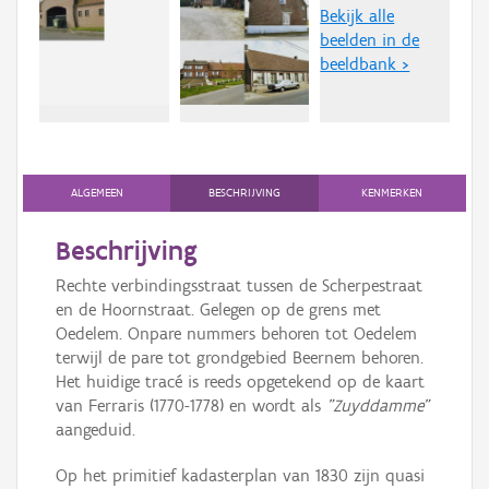
Persoon of collectief
Bekijk alle
beelden in de
Downloads
beeldbank >
Hergebruik
Aanmelden
ALGEMEEN
BESCHRIJVING
KENMERKEN
Beschrijving
Rechte verbindingsstraat tussen de Scherpestraat
en de Hoornstraat. Gelegen op de grens met
Oedelem. Onpare nummers behoren tot Oedelem
terwijl de pare tot grondgebied Beernem behoren.
Het huidige tracé is reeds opgetekend op de kaart
van Ferraris (1770-1778) en wordt als
"Zuyddamme"
aangeduid.
Op het primitief kadasterplan van 1830 zijn quasi