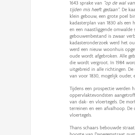
1643 sprake van
"op de wal van
tijden mis heeft gedaan"
. De ka
klein gebouw, een grote poel b
kadasterplan van 1830 als een 
en een naastliggende omwalde s
gebouwenbestand is zwaar verb
kadasteronderzoek werd het o
werd een nieuw woonhuis opgetr
oude wordt afgebroken. Alle g
die wordt vergroot. In 1984 wo
uitgebreid in alle richtingen. 
van voor 1830, mogelijk ouder,
Tijdens een prospectie werden h
oppervlaktevondsten aangetroff
van dak- en vloertegels. De mor
terreinen en een afvalhoop. De
vloertegels.
Thans schaars bebouwde straat
hoogte van Danegemstraat numm