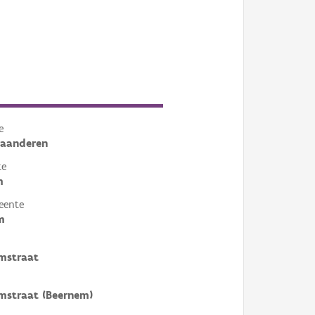
e
laanderen
te
m
eente
m
mstraat
mstraat (Beernem)