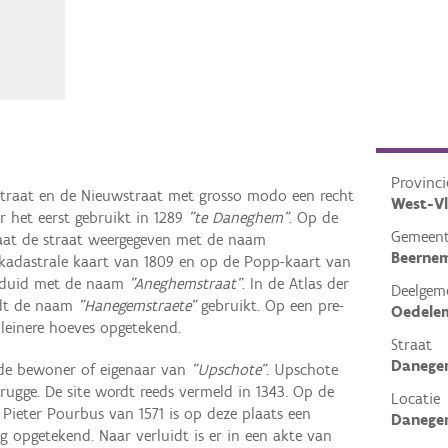
Provinci
estraat en de Nieuwstraat met grosso modo een recht
West-V
 het eerst gebruikt in 1289
"te Daneghem"
. Op de
Gemeen
staat de straat weergegeven met de naam
Beerne
-kadastrale kaart van 1809 en op de Popp-kaart van
geduid met de naam
"Aneghemstraat"
. In de Atlas der
Deelgem
rdt de naam
"Hanegemstraete"
gebruikt. Op een pre-
Oedele
kleinere hoeves opgetekend.
Straat
Danege
 de bewoner of eigenaar van
"Upschote"
. Upschote
ugge. De site wordt reeds vermeld in 1343. Op de
Locatie
 Pieter Pourbus van 1571 is op deze plaats een
Danege
g opgetekend. Naar verluidt is er in een akte van