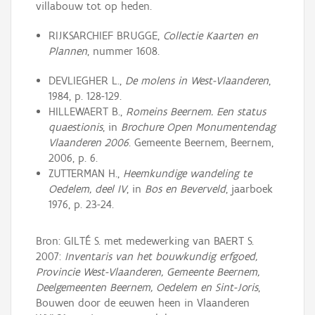
villabouw tot op heden.
RIJKSARCHIEF BRUGGE,
Collectie Kaarten en
Plannen
, nummer 1608.
DEVLIEGHER L.,
De molens in West-Vlaanderen
,
1984, p. 128-129.
HILLEWAERT B.,
Romeins Beernem. Een status
quaestionis
, in
Brochure Open Monumentendag
Vlaanderen 2006
. Gemeente Beernem, Beernem,
2006, p. 6.
ZUTTERMAN H.,
Heemkundige wandeling te
Oedelem, deel IV
, in
Bos en Beverveld
, jaarboek
1976, p. 23-24.
Bron: GILTÉ S. met medewerking van BAERT S.
2007:
Inventaris van het bouwkundig erfgoed,
Provincie West-Vlaanderen, Gemeente Beernem,
Deelgemeenten Beernem, Oedelem en Sint-Joris
,
Bouwen door de eeuwen heen in Vlaanderen