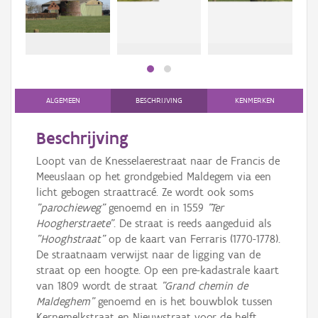
bee
Persoon of collectief
bee
Downloads
Hergebruik
Aanmelden
ALGEMEEN
BESCHRIJVING
KENMERKEN
Beschrijving
Loopt van de Knesselaerestraat naar de Francis de
Meeuslaan op het grondgebied Maldegem via een
licht gebogen straattracé. Ze wordt ook soms
"parochieweg"
genoemd en in 1559
"Ter
Hoogherstraete"
. De straat is reeds aangeduid als
"Hooghstraat"
op de kaart van Ferraris (1770-1778).
De straatnaam verwijst naar de ligging van de
straat op een hoogte. Op een pre-kadastrale kaart
van 1809 wordt de straat
"Grand chemin de
Maldeghem"
genoemd en is het bouwblok tussen
Kernemelkstraat en Nieuwstraat voor de helft