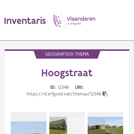
Inventaris
MENU
GEOGRAFISCH THEMA
Hoogstraat
Erfgoedobject
Aanduidingsobject
ID
12348
URI
https://id.erfgoed.net/themas/12348
Waarneming
Thema
Gebeurtenis
Beki