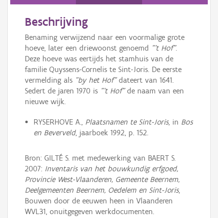
Persoon of collectief
Beschrijving
Downloads
Benaming verwijzend naar een voormalige grote
Hergebruik
hoeve, later een driewoonst genoemd
"'t Hof"
.
Deze hoeve was eertijds het stamhuis van de
Aanmelden
familie Quyssens-Cornelis te Sint-Joris. De eerste
vermelding als
"by het Hof"
dateert van 1641.
Sedert de jaren 1970 is
"'t Hof"
de naam van een
nieuwe wijk.
RYSERHOVE A.,
Plaatsnamen te Sint-Joris
, in
Bos
en Beverveld
, jaarboek 1992, p. 152.
Bron: GILTÉ S. met medewerking van BAERT S.
2007:
Inventaris van het bouwkundig erfgoed,
Provincie West-Vlaanderen, Gemeente Beernem,
Deelgemeenten Beernem, Oedelem en Sint-Joris
,
Bouwen door de eeuwen heen in Vlaanderen
WVL31, onuitgegeven werkdocumenten.