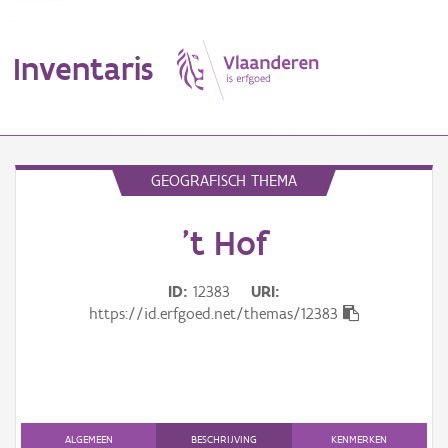
Inventaris
MENU
GEOGRAFISCH THEMA
't Hof
Erfgoedobject
Aanduidingsobject
ID
12383
URI
https://id.erfgoed.net/themas/12383
Waarneming
Thema
Gebeurtenis
ALGEMEEN
BESCHRIJVING
KENMERKEN