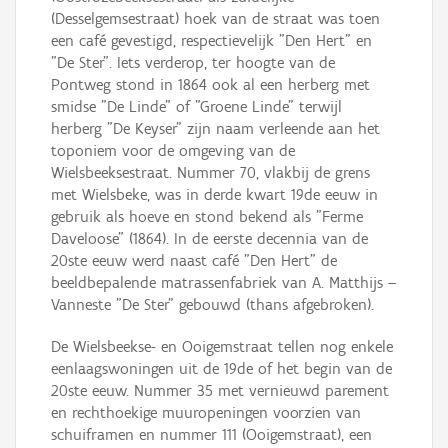
(Desselgemsestraat) hoek van de straat was toen
een café gevestigd, respectievelijk "Den Hert" en
"De Ster". Iets verderop, ter hoogte van de
Pontweg stond in 1864 ook al een herberg met
smidse "De Linde" of "Groene Linde" terwijl
herberg "De Keyser" zijn naam verleende aan het
toponiem voor de omgeving van de
Wielsbeeksestraat. Nummer 70, vlakbij de grens
met Wielsbeke, was in derde kwart 19de eeuw in
gebruik als hoeve en stond bekend als "Ferme
Daveloose" (1864). In de eerste decennia van de
20ste eeuw werd naast café "Den Hert" de
beeldbepalende matrassenfabriek van A. Matthijs –
Vanneste "De Ster" gebouwd (thans afgebroken).
De Wielsbeekse- en Ooigemstraat tellen nog enkele
eenlaagswoningen uit de 19de of het begin van de
20ste eeuw. Nummer 35 met vernieuwd parement
en rechthoekige muuropeningen voorzien van
schuiframen en nummer 111 (Ooigemstraat), een