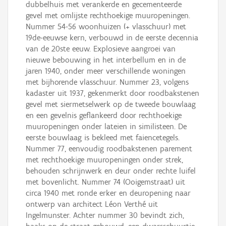
dubbelhuis met verankerde en gecementeerde
gevel met omlijste rechthoekige muuropeningen.
Nummer 54-56 woonhuizen (+ vlasschuur) met
19de-eeuwse kern, verbouwd in de eerste decennia
van de 20ste eeuw. Explosieve aangroei van
nieuwe bebouwing in het interbellum en in de
jaren 1940, onder meer verschillende woningen
met bijhorende vlasschuur. Nummer 23, volgens
kadaster uit 1937, gekenmerkt door roodbakstenen
gevel met siermetselwerk op de tweede bouwlaag
en een gevelnis geflankeerd door rechthoekige
muuropeningen onder lateien in similisteen. De
eerste bouwlaag is bekleed met faiencetegels.
Nummer 77, eenvoudig roodbakstenen parement
met rechthoekige muuropeningen onder strek,
behouden schrijnwerk en deur onder rechte luifel
met bovenlicht. Nummer 74 (Ooigemstraat) uit
circa 1940 met ronde erker en deuropening naar
ontwerp van architect Léon Verthé uit
Ingelmunster. Achter nummer 30 bevindt zich,