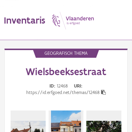
Inventaris
MENU
GEOGRAFISCH THEMA
Wielsbeeksestraat
Erfgoedobject
Aanduidingsobject
ID
12468
URI
https://id.erfgoed.net/themas/12468
Waarneming
Thema
Gebeurtenis