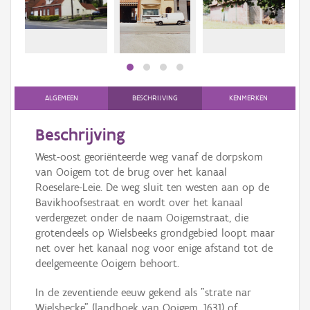
Persoon of collectief
Downloads
Hergebruik
Aanmelden
ALGEMEEN
BESCHRIJVING
KENMERKEN
Beschrijving
West-oost georiënteerde weg vanaf de dorpskom
van Ooigem tot de brug over het kanaal
Roeselare-Leie. De weg sluit ten westen aan op de
Bavikhoofsestraat en wordt over het kanaal
verdergezet onder de naam Ooigemstraat, die
grotendeels op Wielsbeeks grondgebied loopt maar
net over het kanaal nog voor enige afstand tot de
deelgemeente Ooigem behoort.
In de zeventiende eeuw gekend als "strate nar
Wielsbecke" (landboek van Ooigem, 1631) of