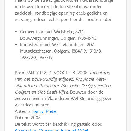
haaks op de straat gebouwd, een dwarsschuurtje
in de wei: donkerrode baksteenbouw onder
zadeldak, rondbogige opening deels gedicht en
vervangen door rechte poort onder houten latei.
Gemeentearchief Wielsbeke, 871.1:
Bouwvergunningen, Ooigem, 1939-1940.
Kadasterarchief West-Vlaanderen, 207:
Mutatieschetsen, Ooigem, 1864/19, 1910/8,
1928/20, 1937/19.
Bron: SANTY P. & DEVOOGHT K. 2008:
Inventaris
van het bouwkundig erfgoed, Provincie West-
Vlaanderen, Gemeente Wielsbeke, Deelgemeenten
Ooigem en Sint-Baafs-Vijve
, Bouwen door de
eeuwen heen in Vlaanderen WVL36, onuitgegeven
werkdocumenten.
Auteurs:
Santy, Pieter
Datum:
2008
De tekst wordt ter beschikking gesteld door:
Agentschap Onroerend Erfgoed (AOE)