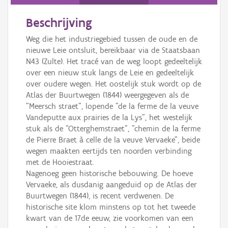
Persoon of collectief
Beschrijving
Downloads
Weg die het industriegebied tussen de oude en de
Hergebruik
nieuwe Leie ontsluit, bereikbaar via de Staatsbaan
N43 (Zulte). Het tracé van de weg loopt gedeeltelijk
Aanmelden
over een nieuw stuk langs de Leie en gedeeltelijk
over oudere wegen. Het oostelijk stuk wordt op de
Atlas der Buurtwegen (1844) weergegeven als de
"Meersch straet", lopende "de la ferme de la veuve
Vandeputte aux prairies de la Lys", het westelijk
stuk als de "Otterghemstraet", "chemin de la ferme
de Pierre Braet à celle de la veuve Vervaeke", beide
wegen maakten eertijds ten noorden verbinding
met de Hooiestraat.
Nagenoeg geen historische bebouwing. De hoeve
Vervaeke, als dusdanig aangeduid op de Atlas der
Buurtwegen (1844), is recent verdwenen. De
historische site klom minstens op tot het tweede
kwart van de 17de eeuw, zie voorkomen van een