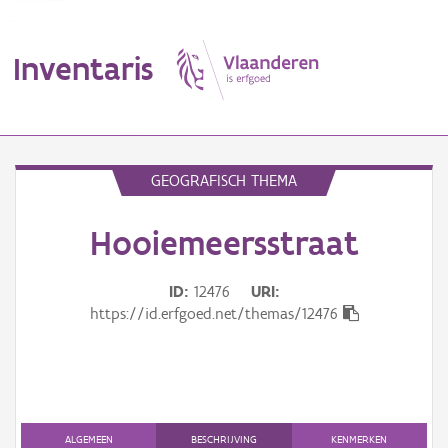
Inventaris
MENU
GEOGRAFISCH THEMA
Hooiemeersstraat
Erfgoedobject
Aanduidingsobject
ID
12476
URI
https://id.erfgoed.net/themas/12476
Waarneming
Thema
Gebeurtenis
ALGEMEEN
BESCHRIJVING
KENMERKEN