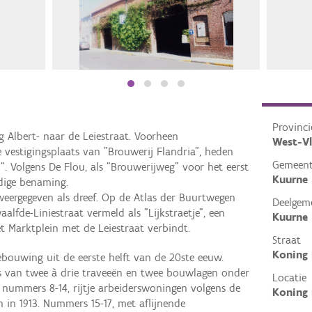
Provinci
 Albert- naar de Leiestraat. Voorheen
West-V
e vestigingsplaats van "Brouwerij Flandria", heden
Gemeen
. Volgens De Flou, als "Brouwerijweg" voor het eerst
Kuurne
idige benaming.
 weergegeven als dreef. Op de Atlas der Buurtwegen
Deelgem
alfde-Liniestraat vermeld als "Lijkstraetje", een
Kuurne
 Marktplein met de Leiestraat verbindt.
Straat
Koning 
ebouwing uit de eerste helft van de 20ste eeuw.
ls van twee à drie traveeën en twee bouwlagen onder
Locatie
ummers 8-14, rijtje arbeiderswoningen volgens de
Koning 
 in 1913. Nummers 15-17, met aflijnende