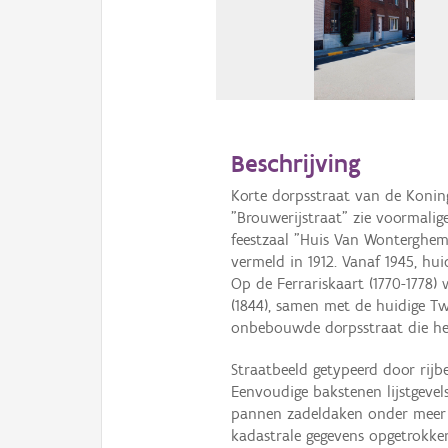
Beschrijving
Korte dorpsstraat van de Koning
"Brouwerijstraat" zie voormalig
feestzaal "Huis Van Wonterghem"
vermeld in 1912. Vanaf 1945, hu
Op de Ferrariskaart (1770-1778)
(1844), samen met de huidige Twa
onbebouwde dorpsstraat die het
Straatbeeld getypeerd door rijb
Eenvoudige bakstenen lijstgeve
pannen zadeldaken onder meer n
kadastrale gegevens opgetrokken