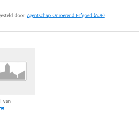
gesteld door:
Agentschap Onroerend Erfgoed (AOE)
el van
ne