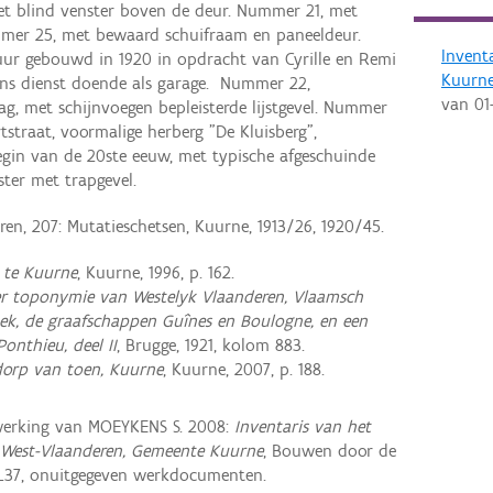
t blind venster boven de deur. Nummer 21, met
Nummer 25, met bewaard schuifraam en paneeldeur.
Invent
ur gebouwd in 1920 in opdracht van Cyrille en Remi
Kuurn
ans dienst doende als garage. Nummer 22,
van
01
g, met schijnvoegen bepleisterde lijstgevel. Nummer
straat, voormalige herberg "De Kluisberg",
gin van de 20ste eeuw, met typische afgeschuinde
ter met trapgevel.
en, 207: Mutatieschetsen, Kuurne, 1913/26, 1920/45.
 te Kuurne
, Kuurne, 1996, p. 162.
 toponymie van Westelyk Vlaanderen, Vlaamsch
ek, de graafschappen Guînes en Boulogne, en een
onthieu, deel II
, Brugge, 1921, kolom 883.
dorp van toen, Kuurne
, Kuurne, 2007, p. 188.
erking van MOEYKENS S. 2008:
Inventaris van het
 West-Vlaanderen, Gemeente Kuurne
, Bouwen door de
L37, onuitgegeven werkdocumenten.