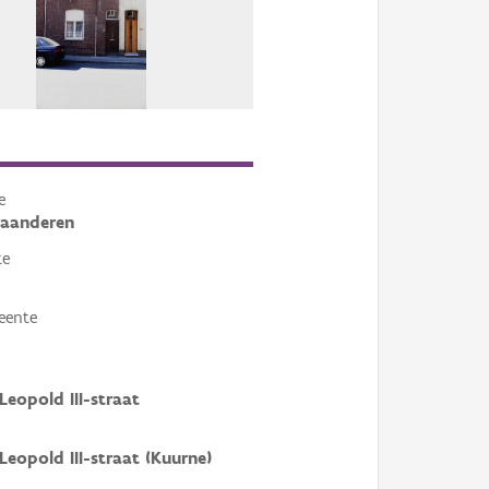
e
laanderen
te
eente
Leopold III-straat
Leopold III-straat (Kuurne)