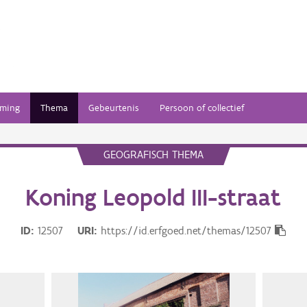
ming
Thema
Gebeurtenis
Persoon of collectief
GEOGRAFISCH THEMA
Koning Leopold III-straat
ID
12507
URI
https://id.erfgoed.net/themas/12507