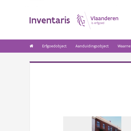
Inventaris
Erfgoedobject
Aanduidingsobject
Waarne