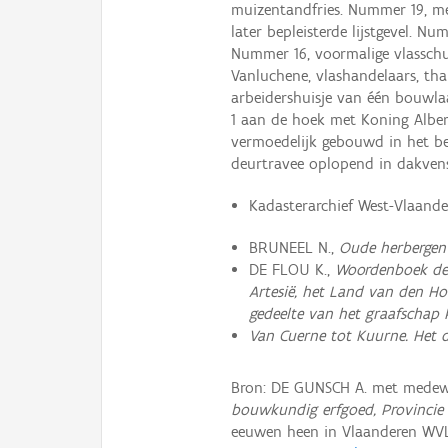
muizentandfries. Nummer 19, me
later bepleisterde lijstgevel. 
Nummer 16, voormalige vlasschu
Vanluchene, vlashandelaars, th
arbeidershuisje van één bouwlaa
1 aan de hoek met Koning Albert
vermoedelijk gebouwd in het be
deurtravee oplopend in dakvens
Kadasterarchief West-Vlaander
BRUNEEL N.,
Oude herbergen
DE FLOU K.,
Woordenboek der
Artesië, het Land van den Ho
gedeelte van het graafschap P
Van Cuerne tot Kuurne. Het 
Bron: DE GUNSCH A. met medew
bouwkundig erfgoed, Provincie
eeuwen heen in Vlaanderen WV