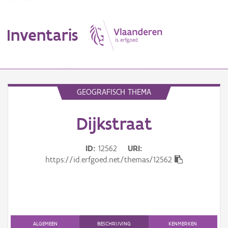
Inventaris
MENU
GEOGRAFISCH THEMA
Dijkstraat
Erfgoedobject
Aanduidingsobject
ID
12562
URI
https://id.erfgoed.net/themas/12562
Waarneming
Thema
Gebeurtenis
ALGEMEEN
BESCHRIJVING
KENMERKEN