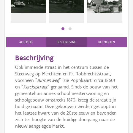
Persoon of collectief
Downloads
Hergebruik
Aanmelden
ALGEMEEN
BESCHRIJVING
KENMERKEN
Beschrijving
Opklimmende straat in het centrum tussen de
Steenweg op Merchtem en Fr. Robbrechtsstraat,
voorheen "
Binnenweg
" (zie Poppkaart, circa 1860)
en "
Kerckestraet
" genaamd. Sinds de bouw van het
gemeentehuis annex schoolmeesterswoning en
schoolgebouw omstreeks 1870, kreeg de straat zijn
huidige naam. Deze gebouwen werden gesloopt in
het laatste kwart van de 20ste eeuw en bevonden
zich ter hoogte van de huidige doorgang naar de
nieuw aangelegde Markt.