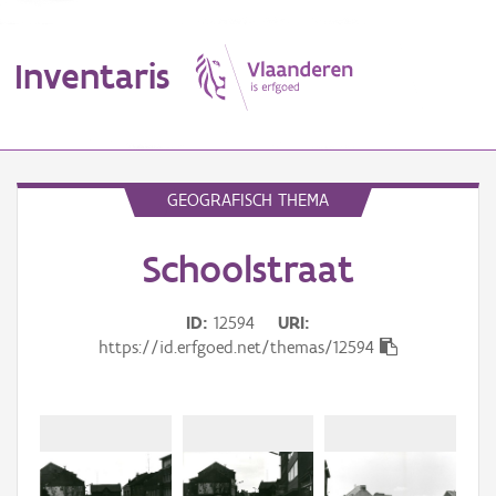
Inventaris
MENU
GEOGRAFISCH THEMA
Schoolstraat
Erfgoedobject
Aanduidingsobject
ID
12594
URI
https://id.erfgoed.net/themas/12594
Waarneming
Thema
Gebeurtenis