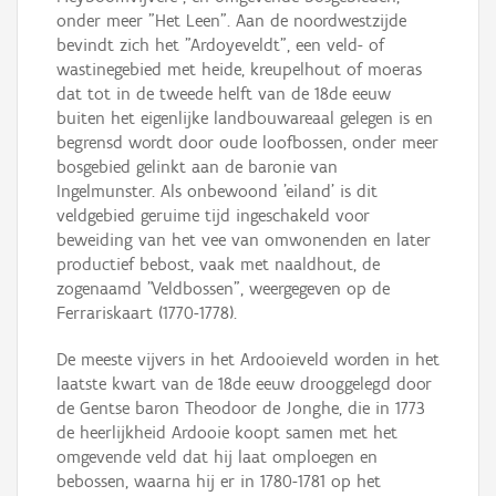
onder meer "Het Leen". Aan de noordwestzijde
bevindt zich het "Ardoyeveldt", een veld- of
wastinegebied met heide, kreupelhout of moeras
dat tot in de tweede helft van de 18de eeuw
buiten het eigenlijke landbouwareaal gelegen is en
begrensd wordt door oude loofbossen, onder meer
bosgebied gelinkt aan de baronie van
Ingelmunster. Als onbewoond 'eiland' is dit
veldgebied geruime tijd ingeschakeld voor
beweiding van het vee van omwonenden en later
productief bebost, vaak met naaldhout, de
zogenaamd "Veldbossen", weergegeven op de
Ferrariskaart (1770-1778).
De meeste vijvers in het Ardooieveld worden in het
laatste kwart van de 18de eeuw drooggelegd door
de Gentse baron Theodoor de Jonghe, die in 1773
de heerlijkheid Ardooie koopt samen met het
omgevende veld dat hij laat omploegen en
bebossen, waarna hij er in 1780-1781 op het