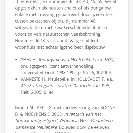
"Liesternest", en nummers 36, 38, 40, 45, 55. Veelal
opgetrokken als houten chalet of als bungalow;
enkele met toegang gemarkeerd door ijzeren hek
tussen bakstenen pijlers, bij nummer 40
witgeschilderd met zwartgeschilderde plint en
voorzien van natuurstenen vaasbekroning.
Nummers 16-18, vrijstaand, witgeschilderd
woonhuis met achterliggend bedrijfsgebouw.
MAES F.,
Toponymie van Meulebeke t.e.m. 1700
,
onuitgegeven licentiaatverhandeling,
Universiteit Gent, 1998-1999, p. 95-96, 102-104.
VANNESTE H., Meulebeke, in HOLLEVOET F. e.a.,
Als straten gaan… praten. De roede van Tielt
,
Tielt, 2005, p. 84.
Bron: CALLAERT G. met medewerking van BOONE
B. & MOEYKENS S. 2008:
Inventaris van het
bouwkundig erfgoed, Provincie West-Vlaanderen,
Gemeente Meulebeke
, Bouwen door de eeuwen