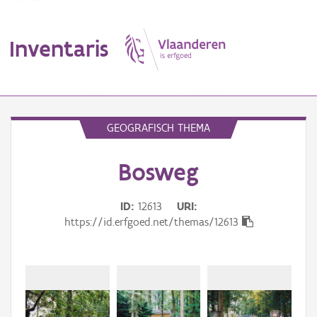
Inventaris
MENU
GEOGRAFISCH THEMA
Bosweg
Erfgoedobject
Aanduidingsobject
ID
12613
URI
https://id.erfgoed.net/themas/12613
Waarneming
Thema
Gebeurtenis