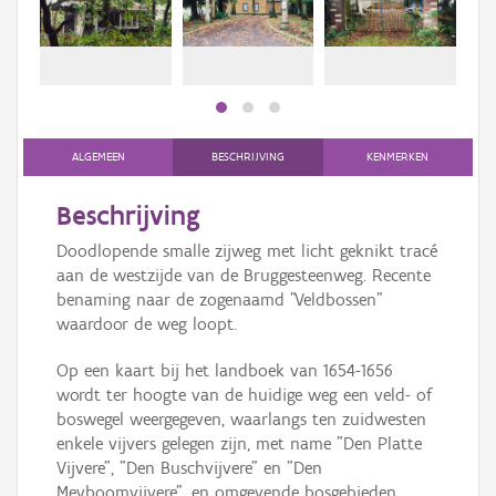
Persoon of collectief
Downloads
Hergebruik
Aanmelden
ALGEMEEN
BESCHRIJVING
KENMERKEN
Beschrijving
Doodlopende smalle zijweg met licht geknikt tracé
aan de westzijde van de Bruggesteenweg. Recente
benaming naar de zogenaamd "Veldbossen"
waardoor de weg loopt.
Op een kaart bij het landboek van 1654-1656
wordt ter hoogte van de huidige weg een veld- of
boswegel weergegeven, waarlangs ten zuidwesten
enkele vijvers gelegen zijn, met name "Den Platte
Vijvere", "Den Buschvijvere" en "Den
Meyboomvijvere", en omgevende bosgebieden,