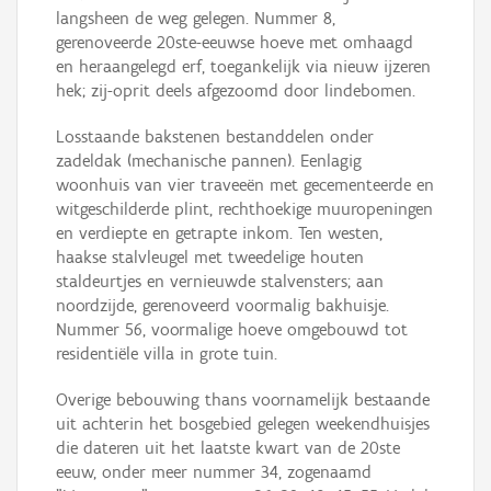
langsheen de weg gelegen. Nummer 8,
gerenoveerde 20ste-eeuwse hoeve met omhaagd
en heraangelegd erf, toegankelijk via nieuw ijzeren
hek; zij-oprit deels afgezoomd door lindebomen.
Losstaande bakstenen bestanddelen onder
zadeldak (mechanische pannen). Eenlagig
woonhuis van vier traveeën met gecementeerde en
witgeschilderde plint, rechthoekige muuropeningen
en verdiepte en getrapte inkom. Ten westen,
haakse stalvleugel met tweedelige houten
staldeurtjes en vernieuwde stalvensters; aan
noordzijde, gerenoveerd voormalig bakhuisje.
Nummer 56, voormalige hoeve omgebouwd tot
residentiële villa in grote tuin.
Overige bebouwing thans voornamelijk bestaande
uit achterin het bosgebied gelegen weekendhuisjes
die dateren uit het laatste kwart van de 20ste
eeuw, onder meer nummer 34, zogenaamd