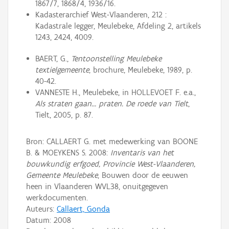
1867/7, 1868/4, 1936/16.
Kadasterarchief West-Vlaanderen, 212 :
Kadastrale legger, Meulebeke, Afdeling 2, artikels
1243, 2424, 4009.
BAERT, G.,
Tentoonstelling Meulebeke
textielgemeente
, brochure, Meulebeke, 1989, p.
40-42.
VANNESTE H., Meulebeke, in HOLLEVOET F. e.a.,
Als straten gaan… praten. De roede van Tielt
,
Tielt, 2005, p. 87.
Bron: CALLAERT G. met medewerking van BOONE
B. & MOEYKENS S. 2008:
Inventaris van het
bouwkundig erfgoed, Provincie West-Vlaanderen,
Gemeente Meulebeke
, Bouwen door de eeuwen
heen in Vlaanderen WVL38, onuitgegeven
werkdocumenten.
Auteurs:
Callaert, Gonda
Datum:
2008