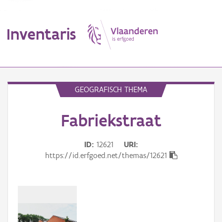
Inventaris
MENU
GEOGRAFISCH THEMA
Fabriekstraat
Erfgoedobject
Aanduidingsobject
ID
12621
URI
https://id.erfgoed.net/themas/12621
Waarneming
Thema
Gebeurtenis