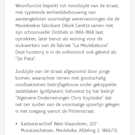
Woonfunctie beperkt tot noordzijde van de straat,
met typerende eenheidsbebouwing van
aaneengesloten voormalige weverswoningen die de
Meulebeekse fabrikant Désiré Carette samen met
zijn schoonvader Dobbels in 1866-1868 laat
optrekken, later benut als woning voor de
stukwerkers van de fabriek "La Meulebekoise".
Deze huizenrij is in de volksmond ook gekend als
"De Piete".
Zuidzijde van de straat afgezoomd door jonge
bomen, waarachter terrein met grootschalig
roodbakstenen bedrijfsgebouw onder gekoppelde
zadeldaken (golfplaten), behorend bij het bedrijf
"Algemene Ondernemingen Chris Vuylsteke" dat
net ten zuiden van de voormalige spoorlijn gelegen
is met toegang vanuit de Pittemstraat.
Kadasterarchief West-Vlaanderen, 207 :
Mutatieschetsen, Meulebeke, Afdeling 2, 1866/13,