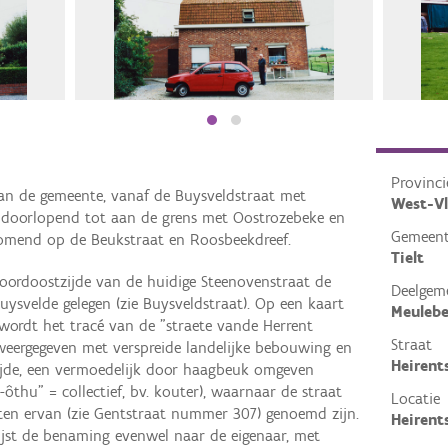
Provinci
van de gemeente, vanaf de Buysveldstraat met
West-V
 doorlopend tot aan de grens met Oostrozebeke en
Gemeen
itkomend op de Beukstraat en Roosbeekdreef.
Tielt
oordoostzijde van de huidige Steenovenstraat de
Deelgem
uysvelde gelegen (zie Buysveldstraat). Op een kaart
Meuleb
wordt het tracé van de "straete vande Herrent
Straat
eergegeven met verspreide landelijke bebouwing en
Heirent
ijde, een vermoedelijk door haagbeuk omgeven
-ôthu" = collectief, bv. kouter), waarnaar de straat
Locatie
en ervan (zie Gentstraat nummer 307) genoemd zijn.
Heirents
jst de benaming evenwel naar de eigenaar, met