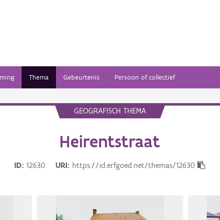
ming
Thema
Gebeurtenis
Persoon of collectief
GEOGRAFISCH THEMA
Heirentstraat
ID
12630
URI
https://id.erfgoed.net/themas/12630