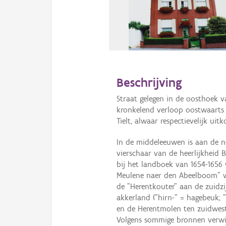
Beschrijving
Straat gelegen in de oosthoek 
kronkelend verloop oostwaarts
Tielt, alwaar respectievelijk u
In de middeleeuwen is aan de n
vierschaar van de heerlijkheid B
bij het landboek van 1654-1656 
Meulene naer den Abeelboom" w
de "Herentkouter" aan de zuidz
akkerland ("hirn-" = hagebeuk; "
en de Herentmolen ten zuidwest
Volgens sommige bronnen verwi