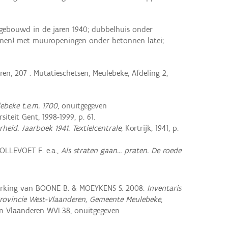
gebouwd in de jaren 1940; dubbelhuis onder
nen) met muuropeningen onder betonnen latei;
en, 207 : Mutatieschetsen, Meulebeke, Afdeling 2,
beke t.e.m. 1700
, onuitgegeven
siteit Gent, 1998-1999, p. 61.
heid. Jaarboek 1941. Textielcentrale
, Kortrijk, 1941, p.
OLLEVOET F. e.a.,
Als straten gaan… praten. De roede
rking van BOONE B. & MOEYKENS S. 2008:
Inventaris
rovincie West-Vlaanderen, Gemeente Meulebeke
,
n Vlaanderen WVL38, onuitgegeven