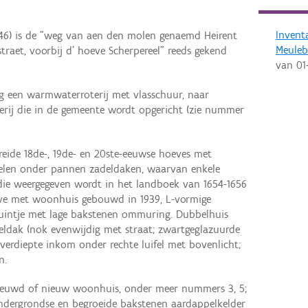
Invent
46) is de "weg van aen den molen genaemd Heirent
Meuleb
raet, voorbij d' hoeve Scherpereel" reeds gekend
van
01
g een warmwaterroterij met vlasschuur, naar
erij die in de gemeente wordt opgericht (zie nummer
reide 18de-, 19de- en 20ste-eeuwse hoeves met
elen onder pannen zadeldaken, waarvan enkele
 die weergegeven wordt in het landboek van 1654-1656
ve met woonhuis gebouwd in 1939, L-vormige
intje met lage bakstenen ommuring. Dubbelhuis
ldak (nok evenwijdig met straat; zwartgeglazuurde
verdiepte inkom onder rechte luifel met bovenlicht;
n.
ieuwd of nieuw woonhuis, onder meer nummers 3, 5;
dergrondse en begroeide bakstenen aardappelkelder