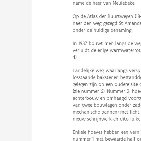
name de heer van Meulebeke.
Op de Atlas der Buurtwegen (18
naer den weg gezegd St Amandst
onder de huidige benaming.
In 1937 bouwt men langs de we
verluidt de enige warmwaterrot
4).
Landelijke weg waarlangs versp
losstaande bakstenen bestandd
gelegen zijn op een oudere site
(zie nummer 6). Nummer 2, hoe
achterbouw en omhaagd voortu
van twee bouwlagen onder zade
mechanische pannen) met licht 
nieuw schrijnwerk en dito luike
Enkele hoeves hebben een vern
nummer 1 met bewaarde half on