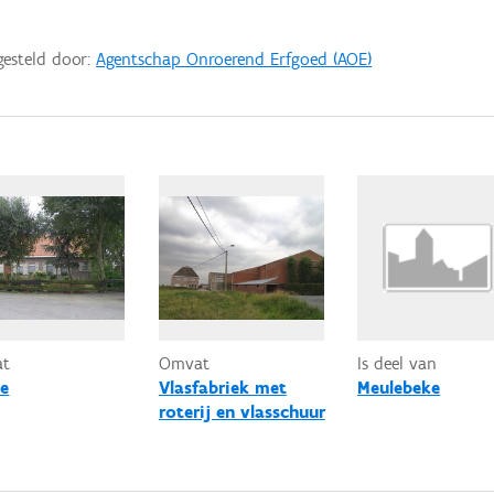
gesteld door:
Agentschap Onroerend Erfgoed (AOE)
at
Omvat
Is deel van
e
Vlasfabriek met
Meulebeke
roterij en vlasschuur