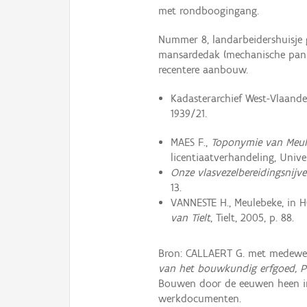
met rondboogingang.
Nummer 8, landarbeidershuisje 
mansardedak (mechanische pan
recentere aanbouw.
Kadasterarchief West-Vlaander
1939/21.
MAES F.,
Toponymie van Meule
licentiaatverhandeling, Univer
Onze vlasvezelbereidingsnijver
13.
VANNESTE H., Meulebeke, in H
van Tielt
, Tielt, 2005, p. 88.
Bron: CALLAERT G. met medewe
van het bouwkundig erfgoed, P
Bouwen door de eeuwen heen i
werkdocumenten.