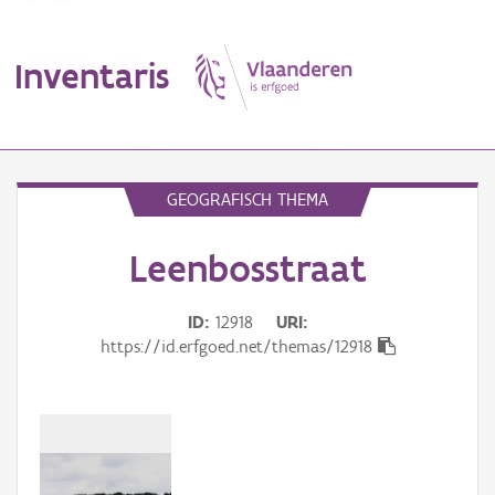
Inventaris
MENU
GEOGRAFISCH THEMA
Leenbosstraat
Erfgoedobject
Aanduidingsobject
ID
12918
URI
https://id.erfgoed.net/themas/12918
Waarneming
Thema
Gebeurtenis