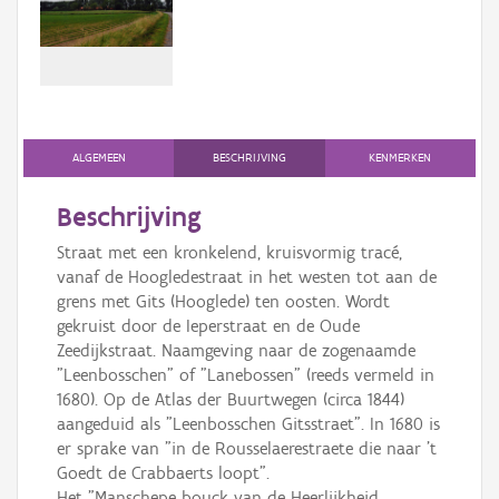
Persoon of collectief
Downloads
Hergebruik
Aanmelden
ALGEMEEN
BESCHRIJVING
KENMERKEN
Beschrijving
Straat met een kronkelend, kruisvormig tracé,
vanaf de Hoogledestraat in het westen tot aan de
grens met Gits (Hooglede) ten oosten. Wordt
gekruist door de Ieperstraat en de Oude
Zeedijkstraat. Naamgeving naar de zogenaamde
"Leenbosschen" of "Lanebossen" (reeds vermeld in
1680). Op de Atlas der Buurtwegen (circa 1844)
aangeduid als "Leenbosschen Gitsstraet". In 1680 is
er sprake van "in de Rousselaerestraete die naar 't
Goedt de Crabbaerts loopt".
Het "Manschepe bouck van de Heerlijkheid