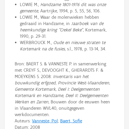
LOWIE M.,
Handzame 1801-1976 dit was onze
gemeente
, Aartrijke, 1994, p. 5, 55, 56, 106.
LOWIE M., Waar de molenwieken hebben
gedraaid in Handzame, in
Jaarboek van de
heemkundige kring "Crekel Beke"
, Kortemark,
1990, p. 29-31.
WERBROUCK M.,
Oude en nieuwe straten te
Kortemark na de fusies
, s.l., 1978, p. 13-14, 34.
Bron: BAERT S. & VANNESTE P. in samenwerking
met CREYF S., DEVOOGHT K., GHERARDTS F. &
MOEYKENS S. 2008:
Inventaris van het
bouwkundig erfgoed, Provincie West-Vlaanderen,
Gemeente Kortemark, Deel I: Deelgemeenten
Kortemark en Handzame, Deel II: Deelgemeenten
Werken en Zarren
, Bouwen door de eeuwen heen
in Vlaanderen WVL40, onuitgegeven
werkdocumenten.
Auteurs:
Vanneste, Pol
;
Baert, Sofie
Datum:
2008