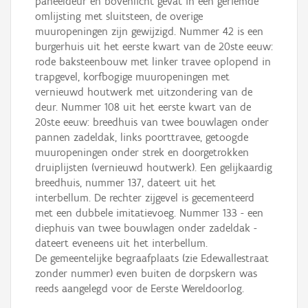
paneeldeur en bovenlicht gevat in een geriemde
omlijsting met sluitsteen, de overige
muuropeningen zijn gewijzigd. Nummer 42 is een
burgerhuis uit het eerste kwart van de 20ste eeuw:
rode baksteenbouw met linker travee oplopend in
trapgevel, korfbogige muuropeningen met
vernieuwd houtwerk met uitzondering van de
deur. Nummer 108 uit het eerste kwart van de
20ste eeuw: breedhuis van twee bouwlagen onder
pannen zadeldak, links poorttravee, getoogde
muuropeningen onder strek en doorgetrokken
druiplijsten (vernieuwd houtwerk). Een gelijkaardig
breedhuis, nummer 137, dateert uit het
interbellum. De rechter zijgevel is gecementeerd
met een dubbele imitatievoeg. Nummer 133 - een
diephuis van twee bouwlagen onder zadeldak -
dateert eveneens uit het interbellum.
De gemeentelijke begraafplaats (zie Edewallestraat
zonder nummer) even buiten de dorpskern was
reeds aangelegd voor de Eerste Wereldoorlog.