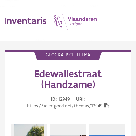
Inventaris
MENU
GEOGRAFISCH THEMA
Edewallestraat
Erfgoedobject
(Handzame)
Aanduidingsobject
ID
12949
URI
Waarneming
https://id.erfgoed.net/themas/12949
Thema
Gebeurtenis