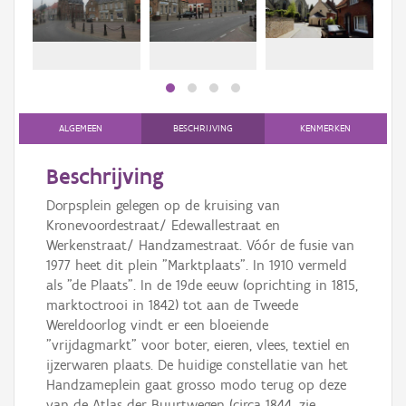
Persoon of collectief
Downloads
Hergebruik
Aanmelden
ALGEMEEN
BESCHRIJVING
KENMERKEN
Beschrijving
Dorpsplein gelegen op de kruising van
Kronevoordestraat/ Edewallestraat en
Werkenstraat/ Handzamestraat. Vóór de fusie van
1977 heet dit plein "Marktplaats". In 1910 vermeld
als "de Plaats". In de 19de eeuw (oprichting in 1815,
marktoctrooi in 1842) tot aan de Tweede
Wereldoorlog vindt er een bloeiende
"vrijdagmarkt" voor boter, eieren, vlees, textiel en
ijzerwaren plaats. De huidige constellatie van het
Handzameplein gaat grosso modo terug op deze
van de Atlas der Buurtwegen (circa 1844, zie