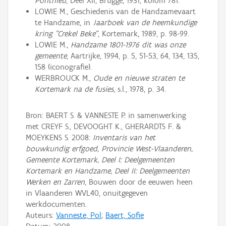
Ponthieu
, Deel XII, Brugge, 1931, kolom 781.
LOWIE M., Geschiedenis van de Handzamevaart
te Handzame, in
Jaarboek van de heemkundige
kring "Crekel Beke"
, Kortemark, 1989, p. 98-99.
LOWIE M.,
Handzame 1801-1976 dit was onze
gemeente
, Aartrijke, 1994, p. 5, 51-53, 64, 134, 135,
158 (iconografie).
WERBROUCK M.,
Oude en nieuwe straten te
Kortemark na de fusies
, s.l., 1978, p. 34.
Bron: BAERT S. & VANNESTE P. in samenwerking
met CREYF S., DEVOOGHT K., GHERARDTS F. &
MOEYKENS S. 2008:
Inventaris van het
bouwkundig erfgoed, Provincie West-Vlaanderen,
Gemeente Kortemark, Deel I: Deelgemeenten
Kortemark en Handzame, Deel II: Deelgemeenten
Werken en Zarren
, Bouwen door de eeuwen heen
in Vlaanderen WVL40, onuitgegeven
werkdocumenten.
Auteurs:
Vanneste, Pol
;
Baert, Sofie