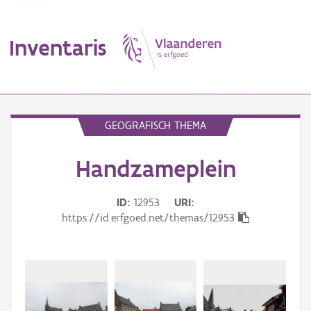
Inventaris
MENU
GEOGRAFISCH THEMA
Handzameplein
Erfgoedobject
Aanduidingsobject
ID
12953
URI
https://id.erfgoed.net/themas/12953
Waarneming
Thema
Gebeurtenis