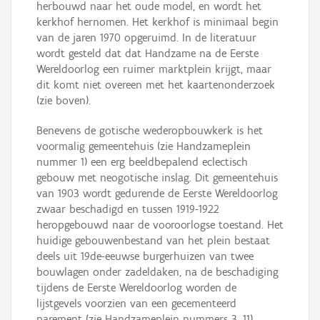
herbouwd naar het oude model, en wordt het
kerkhof hernomen. Het kerkhof is minimaal begin
van de jaren 1970 opgeruimd. In de literatuur
wordt gesteld dat dat Handzame na de Eerste
Wereldoorlog een ruimer marktplein krijgt, maar
dit komt niet overeen met het kaartenonderzoek
(zie boven).
Benevens de gotische wederopbouwkerk is het
voormalig gemeentehuis (zie Handzameplein
nummer 1) een erg beeldbepalend eclectisch
gebouw met neogotische inslag. Dit gemeentehuis
van 1903 wordt gedurende de Eerste Wereldoorlog
zwaar beschadigd en tussen 1919-1922
heropgebouwd naar de vooroorlogse toestand. Het
huidige gebouwenbestand van het plein bestaat
deels uit 19de-eeuwse burgerhuizen van twee
bouwlagen onder zadeldaken, na de beschadiging
tijdens de Eerste Wereldoorlog worden de
lijstgevels voorzien van een gecementeerd
parement (zie Handzameplein nummers 3, 11).