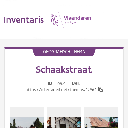
Inventaris
MENU
GEOGRAFISCH THEMA
Schaakstraat
Erfgoedobject
Aanduidingsobject
ID
12964
URI
https://id.erfgoed.net/themas/12964
Waarneming
Thema
Gebeurtenis
Beki