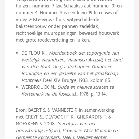
huizen: nummer 9 (zie Schaakstraat nummer 9) en
nummer 4. Nummer 4 is een klein 19de-eeuws of
vroeg 20ste-eeuws huis, witgeschilderde
baksteenbouw onder pannen zadeldak,
rechthoekige muuropeningen, bewaard houtwerk
met grote roedeverdeling en luiken.
DE FLOU K.,
Woordenboek der toponymie van
westelijk Vlaanderen, Vlaamsch Artesië, het land
van den Hoek, de graafschappen Guines en
Boulogne, en een gedeelte van het graafschap
Ponthieu
, Deel XIV, Brugge, 1933, kolom 85.
WERBROUCK M.,
Oude en nieuwe straten te
Kortemark na de fusies
, s.l., 1978, p. 13-14.
Bron: BAERT S. & VANNESTE P. in samenwerking
met CREYF S., DEVOOGHT K., GHERARDTS F. &
MOEYKENS S. 2008:
Inventaris van het
bouwkundig erfgoed, Provincie West-Vlaanderen,
Gemeente Kortemark, Deel I: Deelgemeenten