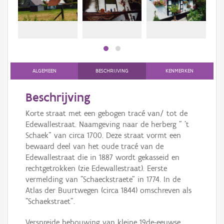
bee
Persoon of collectief
bee
Downloads
Hergebruik
Aanmelden
ALGEMEEN
BESCHRIJVING
KENMERKEN
Beschrijving
Korte straat met een gebogen tracé van/ tot de
Edewallestraat. Naamgeving naar de herberg " 't
Schaek" van circa 1700. Deze straat vormt een
bewaard deel van het oude tracé van de
Edewallestraat die in 1887 wordt gekasseid en
rechtgetrokken (zie Edewallestraat). Eerste
vermelding van "Schaeckstraete" in 1774. In de
Atlas der Buurtwegen (circa 1844) omschreven als
"Schaekstraet".
Verspreide bebouwing van kleine 19de-eeuwse