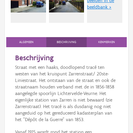
beelden in de
Persoon of collectief
beeldbank >
Downloads
Hergebruik
Aanmelden
ALGEMEEN
BESCHRIJVING
KENMERKEN
Beschrijving
Straat met een haaks, doodlopend tracé ten
westen van het kruispunt Zarrenstraat/ 20ste-
Liniestraat. Het ontstaan van de straat en ook de
straatnaam houden verband met de in 1856-1858
aangelegde spoorlijn Lichtervelde-Veurne. Het
eigenlijke station van Zarren is niet bewaard (zie
Zarrenstraat). Het tracé is als dusdanig nog niet
aangeduid op het gereduceerd kadasterplan van
het "Dépôt de la Guerre" van 1853.
Vanaf 1915 wordt rond het station een