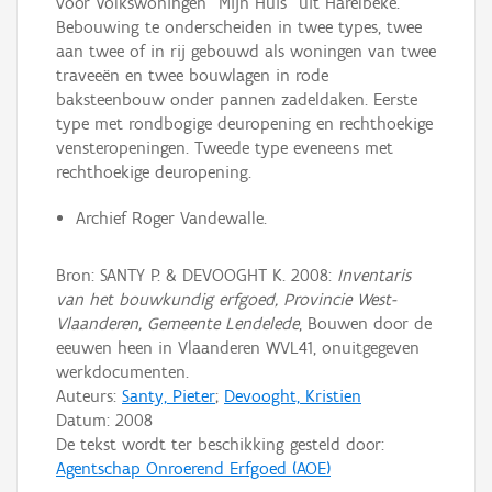
voor Volkswoningen "Mijn Huis" uit Harelbeke.
Bebouwing te onderscheiden in twee types, twee
aan twee of in rij gebouwd als woningen van twee
traveeën en twee bouwlagen in rode
baksteenbouw onder pannen zadeldaken. Eerste
type met rondbogige deuropening en rechthoekige
vensteropeningen. Tweede type eveneens met
rechthoekige deuropening.
Archief Roger Vandewalle.
Bron: SANTY P. & DEVOOGHT K. 2008:
Inventaris
van het bouwkundig erfgoed, Provincie West-
Vlaanderen, Gemeente Lendelede
, Bouwen door de
eeuwen heen in Vlaanderen WVL41, onuitgegeven
werkdocumenten.
Auteurs:
Santy, Pieter
;
Devooght, Kristien
Datum:
2008
De tekst wordt ter beschikking gesteld door:
Agentschap Onroerend Erfgoed (AOE)