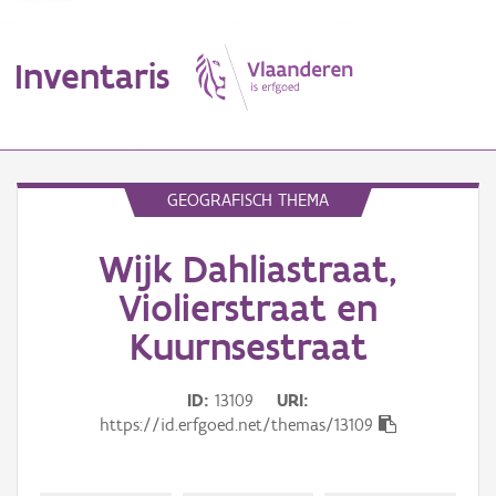
Inventaris
MENU
GEOGRAFISCH THEMA
Wijk Dahliastraat,
Erfgoedobject
Violierstraat en
Aanduidingsobject
Kuurnsestraat
Waarneming
ID
13109
URI
Thema
https://id.erfgoed.net/themas/13109
Gebeurtenis