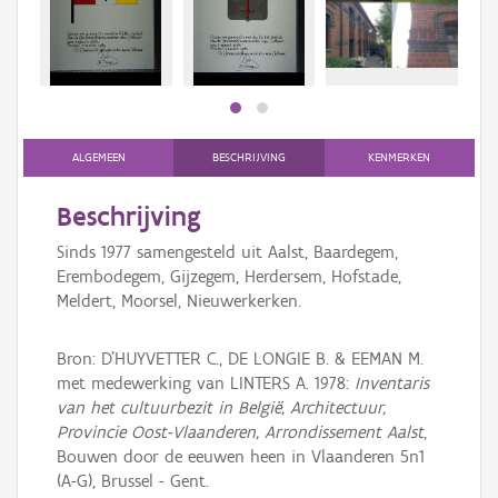
bee
Persoon of collectief
bee
Downloads
Hergebruik
Aanmelden
ALGEMEEN
BESCHRIJVING
KENMERKEN
Beschrijving
Sinds 1977 samengesteld uit Aalst, Baardegem,
Erembodegem, Gijzegem, Herdersem, Hofstade,
Meldert, Moorsel, Nieuwerkerken.
Bron: D'HUYVETTER C., DE LONGIE B. & EEMAN M.
met medewerking van LINTERS A. 1978:
Inventaris
van het cultuurbezit in België, Architectuur,
Provincie Oost-Vlaanderen, Arrondissement Aalst
,
Bouwen door de eeuwen heen in Vlaanderen 5n1
(A-G), Brussel - Gent.