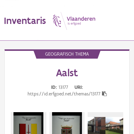
Inventaris
MENU
GEOGRAFISCH THEMA
Aalst
Erfgoedobject
Aanduidingsobject
ID
13177
URI
https://id.erfgoed.net/themas/13177
Waarneming
Thema
Gebeurtenis
Beki