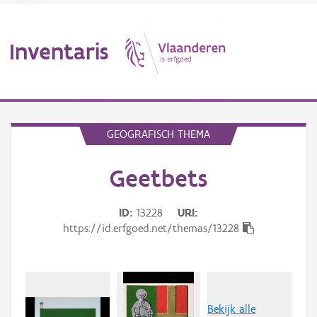
Inventaris
MENU
GEOGRAFISCH THEMA
Geetbets
Erfgoedobject
Aanduidingsobject
ID
13228
URI
https://id.erfgoed.net/themas/13228
Waarneming
Thema
Gebeurtenis
Bekijk alle