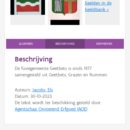
beelden in de
Persoon of collectief
beeldbank >
Downloads
Hergebruik
Aanmelden
ALGEMEEN
BESCHRIJVING
KENMERKEN
Beschrijving
De fusiegemeente Geetbets is sinds 1977
samengesteld uit Geetbets, Grazen en Rummen.
Auteurs:
Jacobs, Els
Datum:
30-10-2023
De tekst wordt ter beschikking gesteld door:
Agentschap Onroerend Erfgoed (AOE)